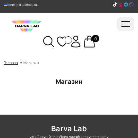
Власне виробництво
0
Пошук
Головна
Магазин
Магазин
Barva Lab
український виробник дизайнерського одягу