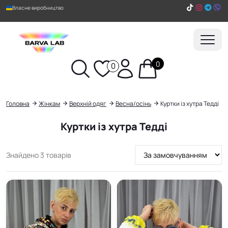
Власне виробництво
0
0
Пошук
Головна
Жінкам
Верхній одяг
Весна/осінь
Куртки із хутра Тедді
Куртки із хутра Тедді
Сортування
Знайдено 3 товарів