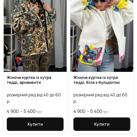
Жіноча куртка із хутра
Жіноча куртка із хутра
тедді, арнаменти
тедді, біла з бульдогом
розмірний ряд від 40 до 60
розмірний ряд від 40 до 60
р.
р.
4 900
5 400
Price
4 900
5 400
Price
–
–
грн
грн
range:
range:
4 900
4 900
Купити
Купити
грн
грн
through
through