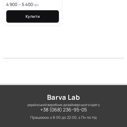
4 900
5 400
Price
–
грн
range:
4 900
Купити
грн
through
5 400
грн
Barva Lab
український виробник дизайнерського одягу
+38 (068) 236-95-05
Працюємо з 8:00 до 22:00, з Пн по Нд