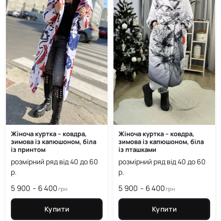
Жіноча куртка – ковдра,
Жіноча куртка – ковдра,
зимова із капюшоном, біла
зимова із капюшоном, біла
із принтом
із пташками
розмірний ряд від 40 до 60
розмірний ряд від 40 до 60
р.
р.
5 900
6 400
Price
5 900
6 400
Price
–
–
грн
грн
range:
range:
5 900
5 900
Купити
Купити
грн
грн