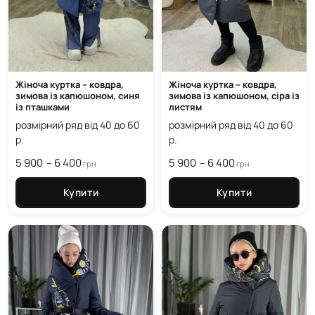
Жіноча куртка – ковдра,
Жіноча куртка – ковдра,
зимова із капюшоном, синя
зимова із капюшоном, сіра із
із пташками
листям
розмірний ряд від 40 до 60
розмірний ряд від 40 до 60
р.
р.
5 900
6 400
Price
5 900
6 400
Price
–
–
грн
грн
range:
range:
5 900
5 900
Купити
Купити
грн
грн
through
through
6 400
6 400
грн
грн