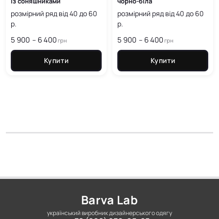
із соняшниками
чорно-біла
розмірний ряд від 40 до 60
розмірний ряд від 40 до 60
р.
р.
5 900
6 400
Price
5 900
6 400
Price
–
–
грн
грн
range:
range:
5 900
5 900
Купити
Купити
грн
грн
through
through
6 400
6 400
грн
грн
Barva Lab
український виробник дизайнерського одягу