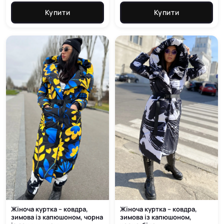
range:
range:
5 900
5 900
Купити
Купити
грн
грн
through
through
6 400
6 400
грн
грн
Жіноча куртка – ковдра,
Жіноча куртка – ковдра,
зимова із капюшоном, чорна
зимова із капюшоном,