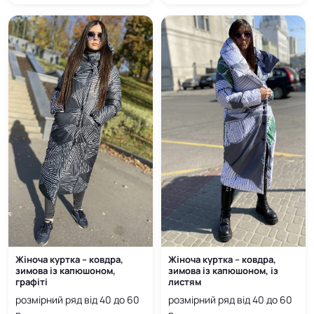
through
through
6 400
6 400
грн
грн
Жіноча куртка – ковдра,
Жіноча куртка – ковдра,
зимова із капюшоном,
зимова із капюшоном, із
графіті
листям
розмірний ряд від 40 до 60
розмірний ряд від 40 до 60