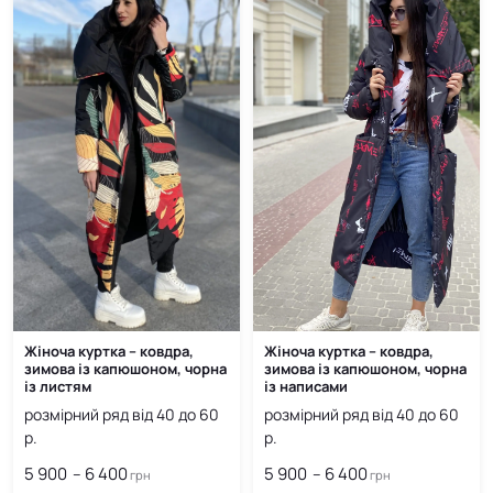
грн
грн
Жіноча куртка – ковдра,
Жіноча куртка – ковдра,
зимова із капюшоном, чорна
зимова із капюшоном, чорна
із листям
із написами
розмірний ряд від 40 до 60
розмірний ряд від 40 до 60
р.
р.
5 900
6 400
Price
5 900
6 400
Price
–
–
грн
грн