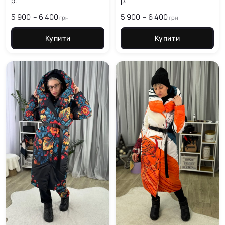
р.
р.
5 900
6 400
Price
5 900
6 400
Price
–
–
грн
грн
range:
range:
5 900
5 900
Купити
Купити
грн
грн
through
through
6 400
6 400
грн
грн