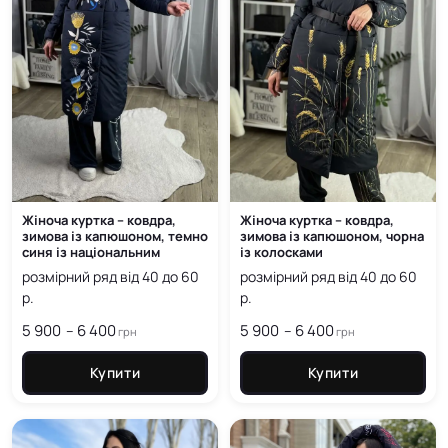
Жіноча куртка – ковдра,
Жіноча куртка – ковдра,
зимова із капюшоном, темно
зимова із капюшоном, чорна
синя із національним
із колосками
принтом
розмірний ряд від 40 до 60
розмірний ряд від 40 до 60
р.
р.
5 900
6 400
Price
5 900
6 400
Price
–
–
грн
грн
range:
range:
5 900
5 900
Купити
Купити
грн
грн
through
through
6 400
6 400