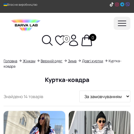
Власне виробництво
0
0
Пошук
Головна
Жінкам
Верхній одяг
Зима
Довгі куртки
Куртка-
ковдра
Куртка-ковдра
Сортування
Знайдено 14 товарів