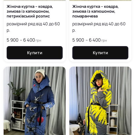
Жіноча куртка – ковдра,
Жіноча куртка – ковдра,
зимова із капюшоном,
зимова із капюшоном,
петриківський розпис
помаранчева
розмірний ряд від 40 до 60
розмірний ряд від 40 до 60
р.
р.
5 900
6 400
Price
5 900
6 400
Price
–
–
грн
грн
range:
range:
5 900
5 900
Купити
Купити
грн
грн
through
through
6 400
6 400
грн
грн