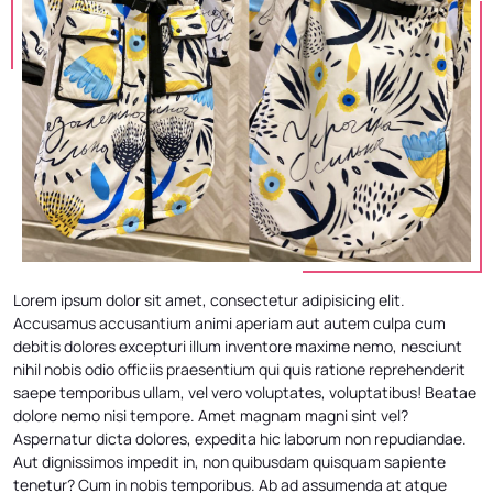
Lorem ipsum dolor sit amet, consectetur adipisicing elit.
Accusamus accusantium animi aperiam aut autem culpa cum
debitis dolores excepturi illum inventore maxime nemo, nesciunt
nihil nobis odio officiis praesentium qui quis ratione reprehenderit
saepe temporibus ullam, vel vero voluptates, voluptatibus! Beatae
dolore nemo nisi tempore. Amet magnam magni sint vel?
Aspernatur dicta dolores, expedita hic laborum non repudiandae.
Aut dignissimos impedit in, non quibusdam quisquam sapiente
tenetur? Cum in nobis temporibus. Ab ad assumenda at atque