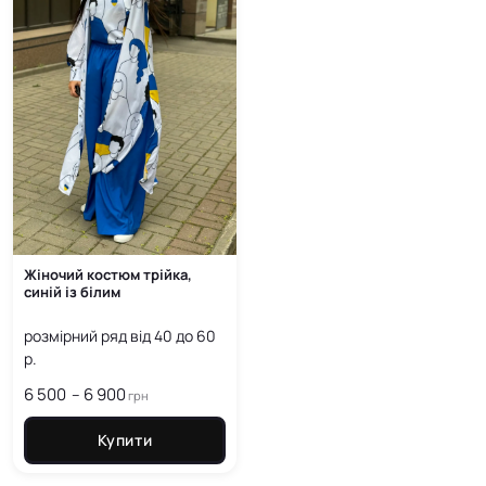
Жіночий костюм трійка,
синій із білим
розмірний ряд від 40 до 60
р.
6 500
6 900
Price
–
грн
range:
6 500
Купити
грн
through