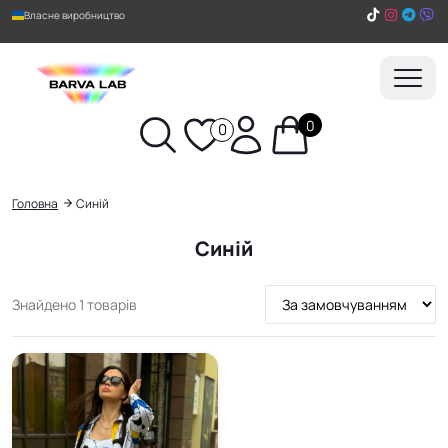
Власне виробництво
0
0
Пошук
Головна
Синій
Синій
Сортування
Знайдено 1 товарів