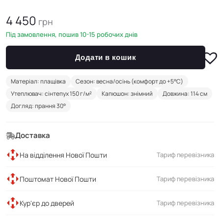
4 450
грн
Під замовлення, пошив 10-15 робочих днів
Додати в кошик
Матеріал: плащівка
Сезон: весна/осінь (комфорт до +5°C)
Утеплювач: сінтепух 150 г/м²
Капюшон: знімний
Довжина: 114 см
Догляд: прання 30°
Доставка
На відділення Нової Пошти
Тариф перевізника
Поштомат Нової Пошти
Тариф перевізника
Кур'єр до дверей
Тариф перевізника