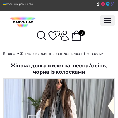
Власне виробництво
0
0
Пошук
Головна
Жіноча довга жилетка, весна/осінь, чорна із колосками
Жіноча довга жилетка, весна/осінь,
чорна із колосками