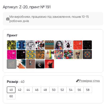
Артикул: Z-20, принт № 191
Ми виробники, працюємо під замовлення, пошив 10-15
робочих днів
Принт
Розмірна сітка
Розмір
40
40
42
44
46
48
50
52
54
56
58
60