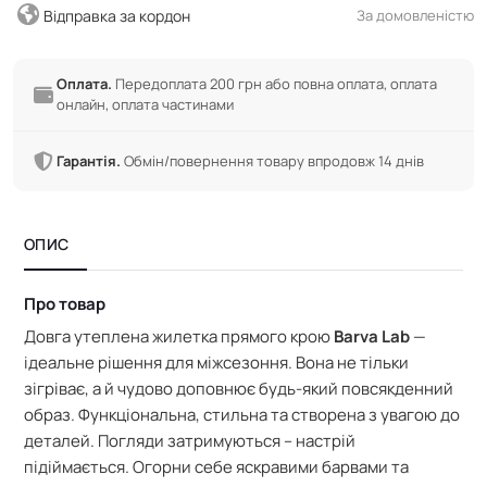
Відправка за кордон
За домовленістю
Оплата.
Передоплата 200 грн або повна оплата, оплата
онлайн, оплата частинами
Гарантія.
Обмін/повернення товару впродовж 14 днів
ОПИС
Про товар
Довга утеплена жилетка прямого крою
Barva Lab
—
ідеальне рішення для міжсезоння. Вона не тільки
зігріває, а й чудово доповнює будь-який повсякденний
образ. Функціональна, стильна та створена з увагою до
деталей. Погляди затримуються – настрій
підіймається. Огорни себе яскравими барвами та