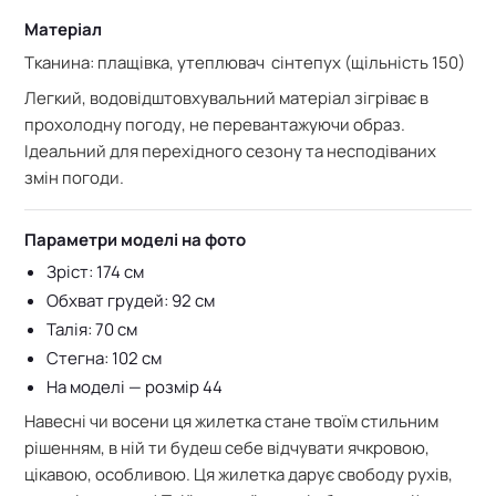
Матеріал
Тканина: плащівка, у
теплювач сінтепух (щільність 150)
Легкий, водовідштовхувальний матеріал зігріває в
прохолодну погоду, не перевантажуючи образ.
Ідеальний для перехідного сезону та несподіваних
змін погоди.
Параметри моделі на фото
Зріст: 174 см
Обхват грудей: 92 см
Талія: 70 см
Стегна: 102 см
На моделі — розмір 44
Навесні чи восени ця жилетка стане твоїм стильним
рішенням, в ній ти будеш себе відчувати ячкровою,
цікавою, особливою. Ця жилетка дарує свободу рухів,