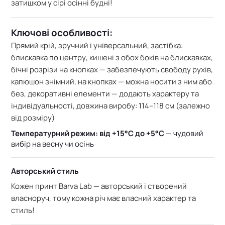
затишком у сірі осінні будні!
Ключові особливості:
Прямий крій, зручний і універсальний, з
астібка:
блискавка по центру, к
ишені з обох боків на блискавках,
б
ічні розрізи на кнопках — забезпечують свободу рухів,
к
апюшон знімний, на кнопках — можна носити з ним або
без, д
екоративні елементи — додають характеру та
індивідуальності, д
овжина виробу: 114–118 см (залежно
від розміру)
Температурний режим: від +15°C до +5°C
— чудовий
вибір на весну чи осінь
Авторський стиль
Кожен принт Barva Lab — авторський і створений
власноруч, тому кожна річ має власний характер та
стиль!