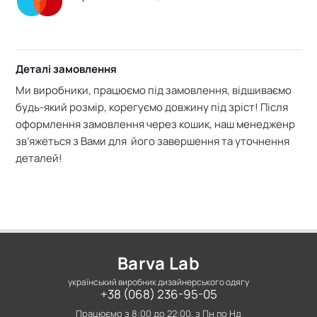
Деталі замовлення
Ми виробники, працюємо під замовлення, відшиваємо
будь-який розмір, корегуємо довжину під зріст! Після
оформлення замовлення через кошик, наш менедженр
зв’яжеться з Вами для його завершення та уточнення
деталей!
Barva Lab
український виробник дизайнерського одягу
+38 (068) 236-95-05
Працюємо з 8:00 до 22:00, з Пн по Нд