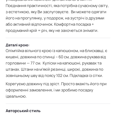
Поєднання практичності, яка потрібна сучасному світу,
з естетикою, яку Ви заслуговуєте. Ви можете одягати
його на прогулянку, у подорож, на зустріч із друзями
або активний відпочинок. Комфортна посадка +
продуманий крій = річ, яку не захочеться знімати.
Деталі крою:
Олімпійка вільного крою із капюшоном, на блискавці, є
кишені, довжина по спинці – 60 см, довжина рукава від
горловини — 77 см. Куліски на капюшоні, рукавах та
штанах. Штани на м’якій резинці, широкі, довжина по
зовнішньому шву від поясу 102 см. Підкладка із сітки.
Корегуємо довжину під зріст. Просто вкажіть його при
оформленні замовлення, і ми зробимо посадку
ідеальною.
Авторський стиль