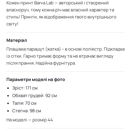
Кожен принт Barva Lab — авторський і створений
власноруч, тому кожна річ має власний характер та
стиль! Принти, як відображення твого внутрішнього
світу!
Матеріал
Плащівка парашут (жатка) – в основі поліестр. Підкладка
із сітки. Гарно тримає форму та не втрачає вигляду
після прання. Надійна фурнітура.
Параметри моделі на фото
Зріст: 171 см
Обхват грудей: 92 см
Талія: 70 см
Стегна: 98 см
На моделі — розмір 44