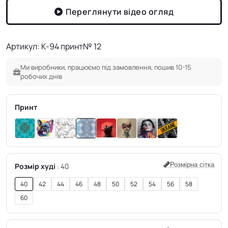
Переглянути відео огляд
Артикул: K-94 принт№ 12
Ми виробники, працюємо під замовлення, пошив 10-15
робочих днів
Принт
Розмірна сітка
Розмір худі
40
40
42
44
46
48
50
52
54
56
58
60