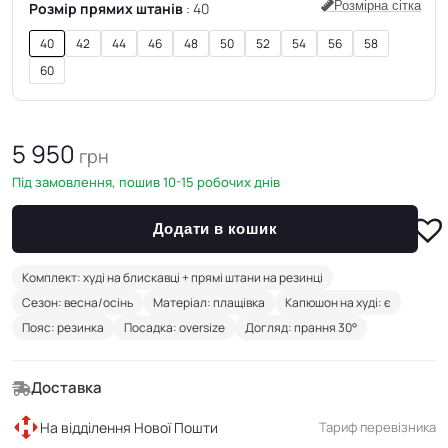
Розмірна сітка
Розмір прямих штанів
40
40
42
44
46
48
50
52
54
56
58
60
5 950
грн
Під замовлення, пошив 10-15 робочих днів
Додати в кошик
Комплект: худі на блискавці + прямі штани на резинці
Сезон: весна/осінь
Матеріал: плащівка
Капюшон на худі: є
Пояс: резинка
Посадка: oversize
Догляд: прання 30°
Доставка
На відділення Нової Пошти
Тариф перевізника