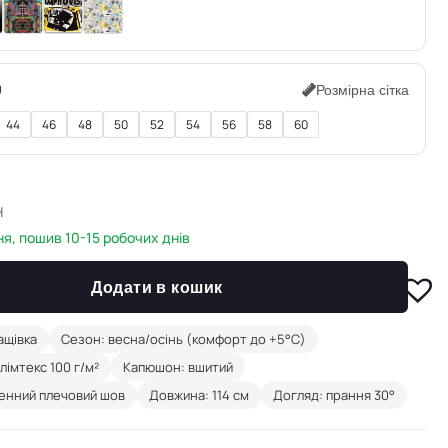
0
Розмірна сітка
44
46
48
50
52
54
56
58
60
н
я, пошив 10-15 робочих днів
Додати в кошик
ащівка
Сезон: весна/осінь (комфорт до +5°C)
лімтекс 100 г/м²
Капюшон: вшитий
щенний плечовий шов
Довжина: 114 см
Догляд: прання 30°