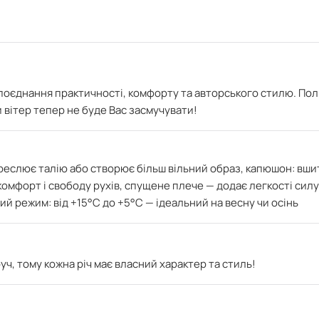
поєднання практичності, комфорту та авторського стилю. Пол
и вітер тепер не буде Вас засмучувати!
креслює талію або створює більш вільний образ, к
апюшон: вшити
омфорт і свободу рухів, с
пущене плече — додає легкості силу
й режим: від +15°C до +5°C — ідеальний на весну чи осінь
ч, тому кожна річ має власний характер та стиль!