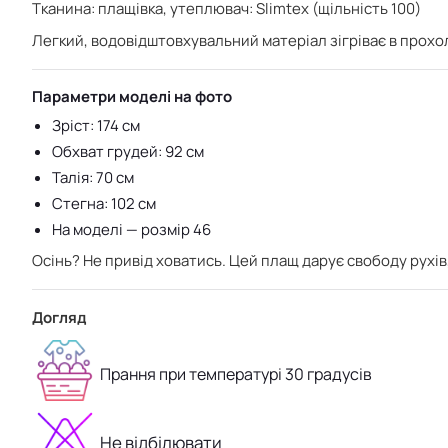
Тканина: плащівка, у
теплювач: Slimtex (щільність 100)
Легкий, водовідштовхувальний матеріал зігріває в прохо
Параметри моделі на фото
Зріст: 174 см
Обхват грудей: 92 см
Талія: 70 см
Стегна: 102 см
На моделі — розмір 46
Осінь? Не привід ховатись. Цей плащ дарує свободу рухів,
Догляд
Прання при температурі 30 градусів
Не відбілювати