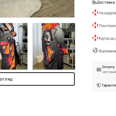
Доставка
На відділ
Поштомат
Кур'єр до
Відправка
Оплата.
частина
 огляд
Гарантія