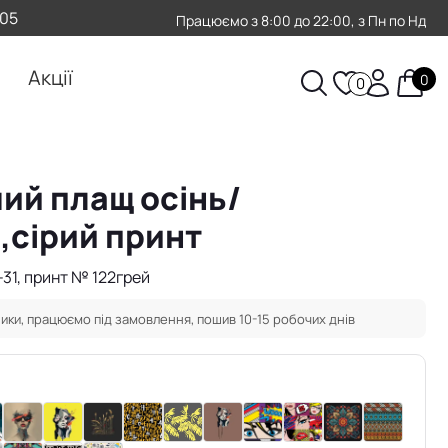
-05
Працюємо з 8:00 до 22:00, з Пн по Нд
Акції
0
0
ий плащ осінь/
,сірий принт
-31, принт № 122грей
ики, працюємо під замовлення, пошив 10-15 робочих днів