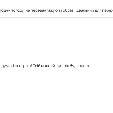
лодну погоду, не перевантажуючи образ. Ідеальний для перех
 думок і настрою! Твій модний щит від буденності!