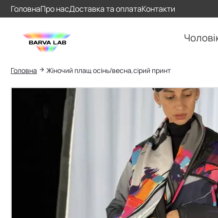
Головна
Про нас
Доставка та оплата
Контакти
Чолові
Головна
Жіночий плащ осінь/весна,сірий принт
Пошук