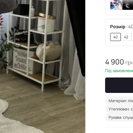
Розмір
4
40
42
4 900
гр
Під замовленн
Матеріал: пл
Утеплювач: с
Рукава: спу