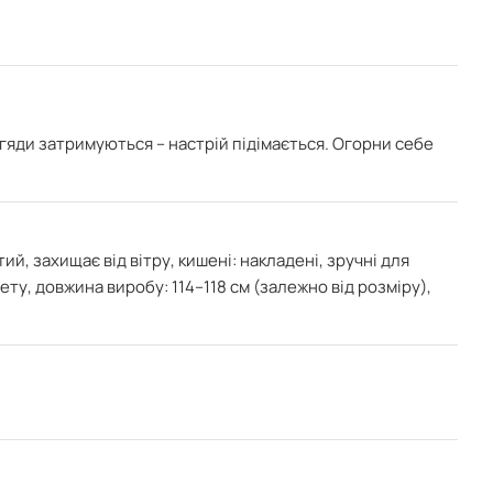
гяди затримуються – настрій підімається. Огорни себе
й, захищає від вітру, к
ишені: накладені, зручні для
ету, д
овжина виробу: 114–118 см (залежно від розміру),