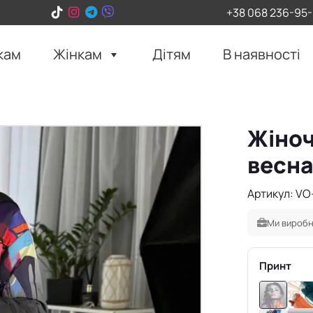
+38 068 236-95
кам
Жінкам
Дітям
В наявності
Жіноч
весна
Артикул: VO
Ми виробн
Принт