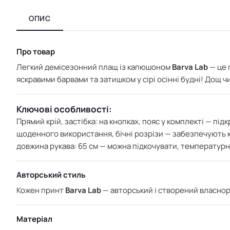
ОПИС
Про товар
Легкий демісезонний плащ із капюшоном
Barva Lab
— це 
яскравими барвами та затишком у сірі осінні будні! Дощ ч
Ключові особливості:
Прямий крій, з
астібка: на кнопках, п
ояс у комплекті — під
щоденного використання, б
ічні розрізи — забезпечують к
д
овжина рукава: 65 см — можна підкочувати, т
емпературни
Авторський стиль
Кожен принт
Barva Lab
— авторський і створений власнору
Матеріал