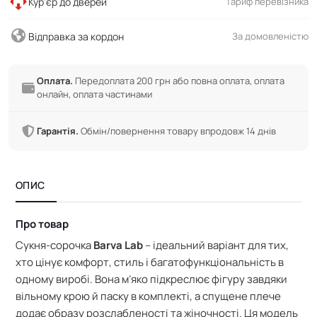
Кур'єр до дверей
Тариф перевізника
Відправка за кордон
За домовленістю
Оплата.
Передоплата 200 грн або повна оплата, оплата
онлайн, оплата частинами
Гарантія.
Обмін/повернення товару впродовж 14 днів
ОПИС
Про товар
Сукня-сорочка
Barva Lab
– ідеальний варіант для тих,
хто цінує комфорт, стиль і багатофункціональність в
одному виробі. Вона м’яко підкреслює фігуру завдяки
вільному крою й паску в комплекті, а спущене плече
додає образу розслабленості та жіночності. Ця модель