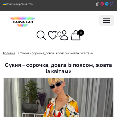
Власне виробництво
0
0
Пошук
Головна
Сукня – сорочка, довга із поясом, жовта із квітами
Сукня – сорочка, довга із поясом, жовта
із квітами