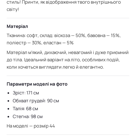
стиль! Принти, як відображення твого внутрішнього
світу!
Матеріал
Тканина: софт,
склад:
віскоза — 50%, б
авовна — 15%,
п
оліестр — 30%, е
ластан — 5%
Матеріал м’який, дихаючий, невагомий і дуже приємний
до тіла. Ідеальний варіант на літо, особливих подій,
коли хочеться виглядати легко й елегантно.
Параметри моделі на фото
Зріст: 171 см
Обхват грудей: 90 см
Талія: 68 см
Стегна: 98 см
На моделі — розмір 44