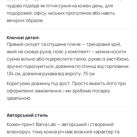
чудово підійде як літня сукня на кожен день, для
подорожей, офісу, міських прогулянок або навіть
вечірніх образів
.
Ключові деталі:
Прямий силует та спущене плече — трендовий крій,
який не сковує рухів, пояс у комплекті — можна носити
сукню вільно або підкреслити талію, рукав із застібкою,
зручно підкочуються, довжина по спинці від горловини:
134 см, д
овжина рукава від вороту: 75 см
Коригуємо довжину під зріст. Просто вкажіть його при
оформленні замовлення, і ми зробимо посадку
ідеальною.
Авторський стиль
Кожен принт Barva Lab — авторський і створений
власноруч, тому кожна річ має власний характер та