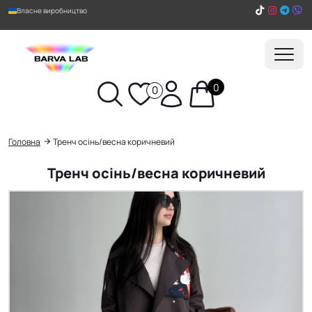
Власне виробництво
0
0
Пошук
Головна
Тренч осінь/весна коричневий
Тренч осінь/весна коричневий