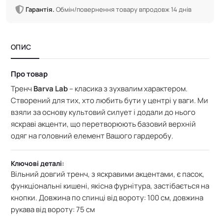
Гарантія.
Обмін/повернення товару впродовж 14 днів
ОПИС
Про товар
Тренч
Barva Lab
– класика з зухвалим характером.
Створений для тих, хто любить бути у центрі у ваги. Ми
взяли за основу культовий силует і додали до нього
яскраві акценти, що перетворюють базовий верхній
одяг на головний елемент Вашого гардеробу.
Ключові деталі:
Вільний довгий тренч, з яскравими акцентами, є пасок,
функціональні кишені, якісна фурнітура, застібається на
кнопки. Довжина по спинці від вороту: 100 см, д
овжина
рукава від вороту: 75 см