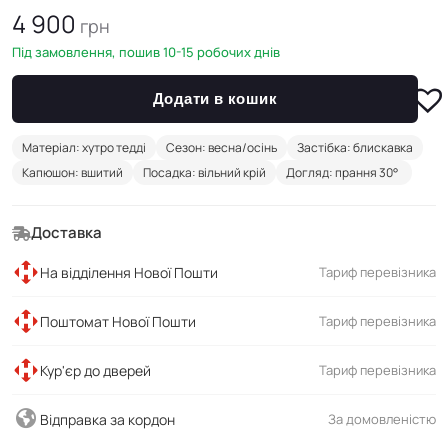
4 900
грн
Під замовлення, пошив 10-15 робочих днів
Додати в кошик
Матеріал: хутро тедді
Сезон: весна/осінь
Застібка: блискавка
Капюшон: вшитий
Посадка: вільний крій
Догляд: прання 30°
Доставка
На відділення Нової Пошти
Тариф перевізника
Поштомат Нової Пошти
Тариф перевізника
Кур'єр до дверей
Тариф перевізника
Відправка за кордон
За домовленістю