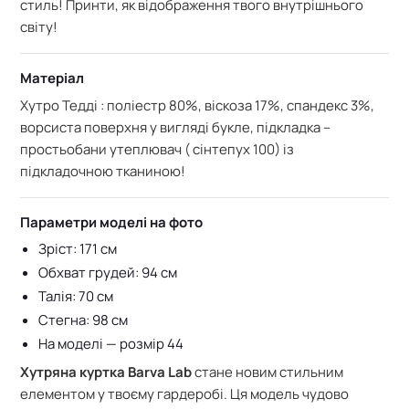
стиль! Принти, як відображення твого внутрішнього
світу!
Матеріал
Хутро Тедді : поліестр 80%, віскоза 17%, спандекс 3%,
ворсиста поверхня у вигляді букле, підкладка –
простьобани утеплювач ( сінтепух 100) із
підкладочною тканиною!
Параметри моделі на фото
Зріст: 171 см
Обхват грудей: 94 см
Талія: 70 см
Стегна: 98 см
На моделі — розмір 44
Хутряна куртка Barva Lab
стане новим стильним
елементом у твоєму гардеробі. Ця модель чудово