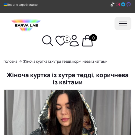
Власне виробництво
0
0
Пошук
Головна
Жіноча куртка із хутра тедді, коричнева із квітами
Жіноча куртка із хутра тедді, коричнева
із квітами