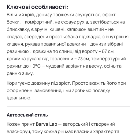
Ключові особливості:
Вільний крій, донизу трошечки звужується, ефект
бочки, – комфортний, не сковує рухів, застібається на
блискавку, є зручні кишені, капюшон вшитий – не
спадає, зсередени простьобана підкладка, є внутрішня
кишеня, рукава правильної довжини – донизи зібрані
резинкою , довжина по спинці від вороту – 67 см,
довжина рукава від горловини – 73 см, т
емпературний
режим: до +0°C — чудовий варіант на весну, осінь та
ранню зиму.
Коригуємо довжину під зріст. Просто вкажіть його при
оформленні замовлення, і ми зробимо посадку
ідеальною.
Авторський стиль
Кожен принт
Barva Lab
— авторський і створений
власноруч, тому кожна річ має власний характер та