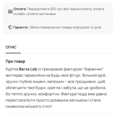
Оплата.
Передоплата 200 грн або повна оплата, оплата
онлайн, оплата частинами
Гарантія.
Обмін/повернення товару впродовж 14 днів
ОПИС
Про товар
Куртка
Barva Lab
із трендовою фактурою “баранчик”
виглядає гармонійно на будь-якій фігурі. Вільний крій,
зручні глубокі кишені, капюшон – все продумано, щоб
облегшити твої будні, одягла і забула, що це зробила,
бо тепло зручно, комфортно. Фактура тедді вже давно
перестала бути просто домашнім затишком і стала
символом міського стил!