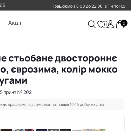
-05
Працюємо з 8:00 до 22:00, з Пн по Нд
Акції
0
0
е стьобане двостороннє
о, єврозима, колір мокко
пугами
75 принт № 202
ики, працюємо під замовлення, пошив 10-15 робочих днів