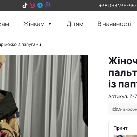
+38 068 236-95
кам
Жінкам
Дітям
В наявності
р мокко із папугами
Жіноч
пальт
із па
Артикул: Z-
Ми виробн
Принт