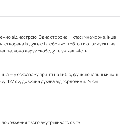
ежно від настрою. Одна сторона — класична чорна, інша
іч, створена із душею і любовью, тобто ти отримуєшь не
тепле, воно дарує свободу та унікальність.
інша — у яскравому принті на вибір, функціональні
кишені
у: 127 см, довжина рукава від горловини: 74 см,
відображення твого внутрішнього світу!