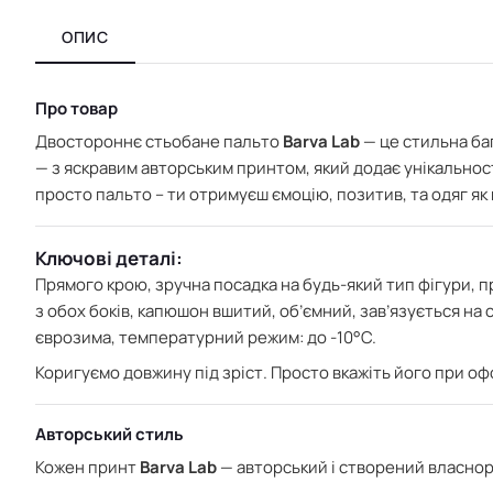
ОПИС
Про товар
Двостороннє стьобане пальто
Barva Lab
— це стильна ба
— з яскравим авторським принтом, який додає унікальност
просто пальто – ти отримуєш ємоцію, позитив, та одяг як
Ключові деталі:
Прямого крою, зручна посадка на будь-який тип фігури, п
з обох боків, капюшон вшитий, об’ємний, зав’язується на 
єврозима, т
емпературний режим: до -10°C.
Коригуємо довжину під зріст. Просто вкажіть його при о
Авторський стиль
Кожен принт
Barva Lab
— авторський і створений власнору