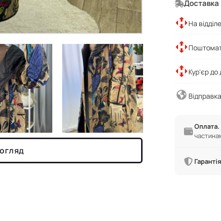
Доставка
На відділ
Поштомат
Кур'єр до
Відправка
Оплата.
частина
 огляд
Гарантія