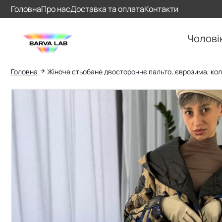
Головна
Про нас
Доставка та оплата
Контакти
Чолові
Головна
Жіноче стьобане двостороннє пальто, єврозима, колі
Пошук