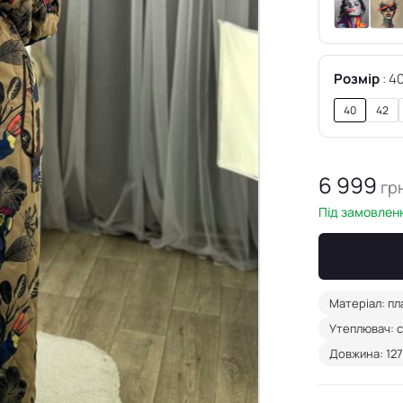
Розмір
4
40
42
6 999
гр
Під замовленн
Матеріал: пл
Утеплювач: с
Довжина: 127