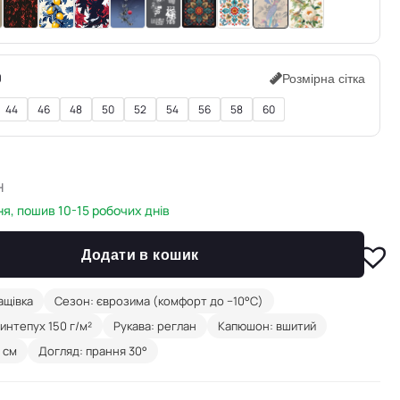
0
Розмірна сітка
44
46
48
50
52
54
56
58
60
н
я, пошив 10-15 робочих днів
Додати в кошик
ащівка
Сезон: єврозима (комфорт до −10°C)
интепух 150 г/м²
Рукава: реглан
Капюшон: вшитий
 см
Догляд: прання 30°