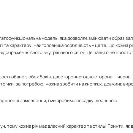
гатофункціональна модель, яка дозволяє змінювати образ зал
і та характеру. Найголовніша особливість – це те, що кожна р
 відображення свого внутрішнього світу!
Це пальто не просто 
ро
стьобане з обох боків,
двостороннє: одна сторона — чорна, 
стрічки, за потребою, можна зробити на кнопках, довжина вироб
формленні замовлення, і ми зробимо посадку ідеальною.
ч, тому кожна річ має власний характер та стиль! Принти, як 