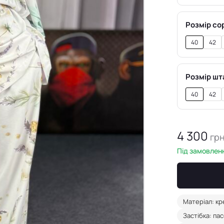
Розмір со
40
42
Розмір шт
40
42
4 300
гр
Під замовленн
Матеріал: кр
Застібка: па