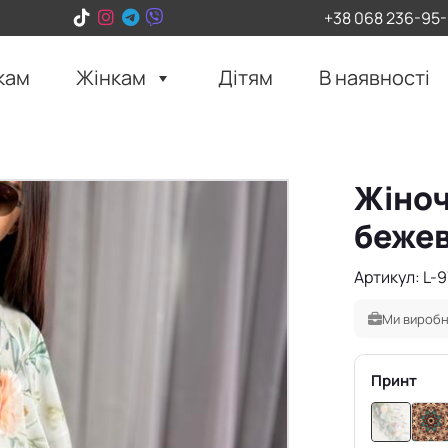
+38 068 236-95
кам
Жінкам
Дітям
В наявності
Жіноч
бежев
Артикул: L-
Ми виробн
Принт