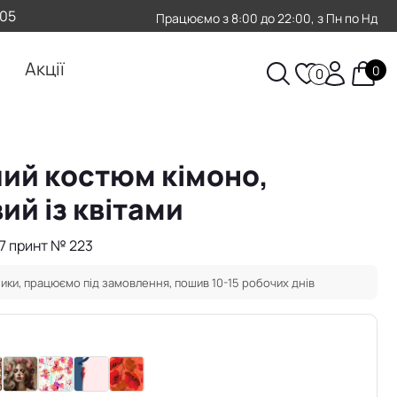
-05
Працюємо з 8:00 до 22:00, з Пн по Нд
Акції
0
0
ий костюм кімоно,
ий із квітами
97 принт № 223
ики, працюємо під замовлення, пошив 10-15 робочих днів