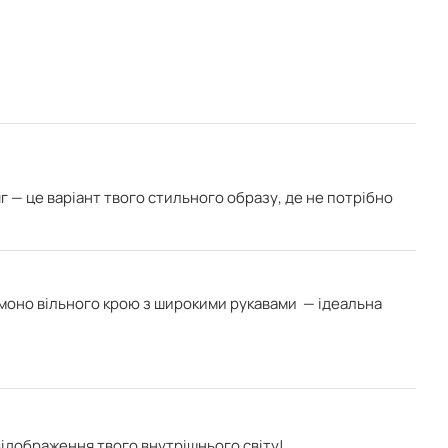
яг — це варіант твого стильного образу, де не потрібно
імоно вільного крою з широкими рукавами
— ідеальна
відображення твого внутрішнього світу!