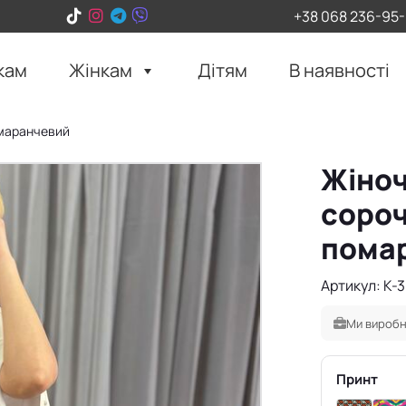
+38 068 236-95
кам
Жінкам
Дітям
В наявності
омаранчевий
Жіноч
сороч
пома
Артикул: K-
Ми виробн
Принт