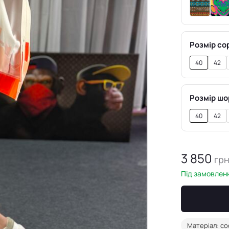
Розмір со
40
42
Розмір шо
40
42
3 850
гр
Під замовленн
Матеріал: с