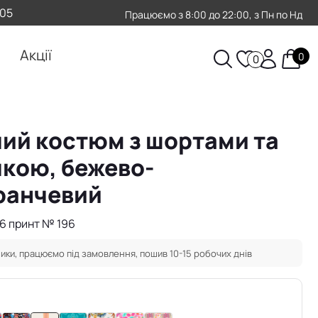
-05
Працюємо з 8:00 до 22:00, з Пн по Нд
Акції
0
0
ий костюм з шортами та
кою, бежево-
ранчевий
36 принт № 196
ики, працюємо під замовлення, пошив 10-15 робочих днів