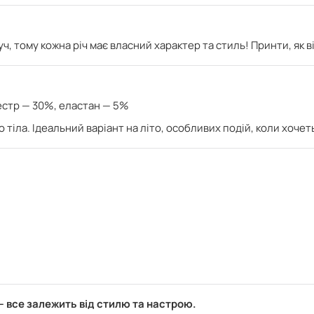
ч, тому кожна річ має власний характер та стиль! Принти, як 
естр — 30%, е
ластан — 5%
 тіла. Ідеальний варіант на літо, особливих подій, коли хочет
— все залежить від стилю та настрою.