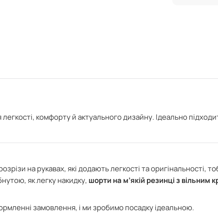
легкості, комфорту й актуального дизайну. Ідеально підходи
розрізи на рукавах, які додають легкості та оригінальності, т
нутою, як легку накидку,
шорти на м’якій резинці з вільним 
формленні замовлення, і ми зробимо посадку ідеальною.