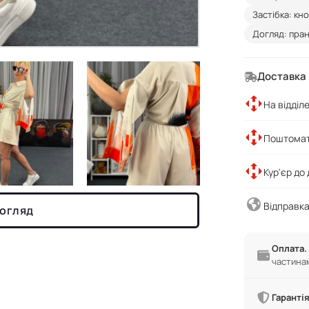
Застібка: кн
Догляд: пран
Доставка
На відділ
Поштомат
Кур'єр до
Відправка
 огляд
Оплата.
частина
Гарантія