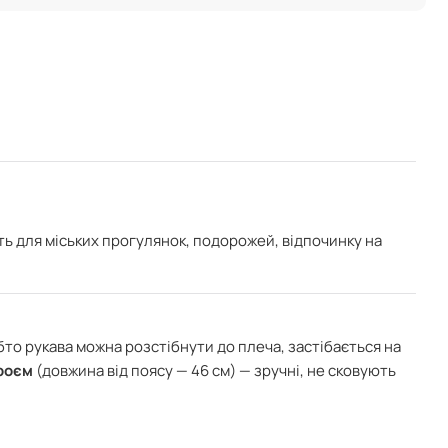
ть для міських прогулянок, подорожей, відпочинку на
обто рукава можна розстібнути до плеча, застібається на
кроєм
(довжина від поясу — 46 см) — зручні, не сковують