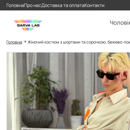
Головна
Про нас
Доставка та оплата
Контакти
Чолові
Головна
Жіночий костюм з шортами та сорочкою, бежево-п
Пошук