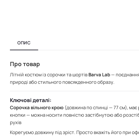
ОПИС
Про товар
Літній костюм із сорочки та шортів
Barva Lab
— поєднання 
природі або стильного повсякденного образу.
Ключові деталі:
Сорочка вільного крою
(довжина по спинці — 77 см), має 
кнопки — можна носити повністю застібнутою або розстіб
рухів
Корегуємо довжину під зріст. Просто вкажіть його при о