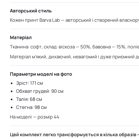
Авторський стиль
Кожен принт Barva Lab — авторський і створений власнору
Матеріал
Тканина: софт,
склад:
віскоза — 50%, б
авовна — 15%, п
олі
Матеріал м’який, дихаючий, невагомий і дуже приємний до
Параметри моделі на фото
Зріст: 171 см
Обхват грудей: 90 см
Талія: 68 см
Стегна: 98 см
На моделі — розмір 44
Цей комплект легко трансформується в кілька образів 