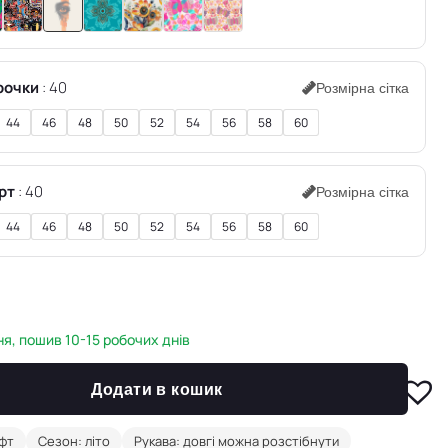
рочки
40
Розмірна сітка
44
46
48
50
52
54
56
58
60
рт
40
Розмірна сітка
44
46
48
50
52
54
56
58
60
н
я, пошив 10-15 робочих днів
Додати в кошик
офт
Сезон: літо
Рукава: довгі можна розстібнути