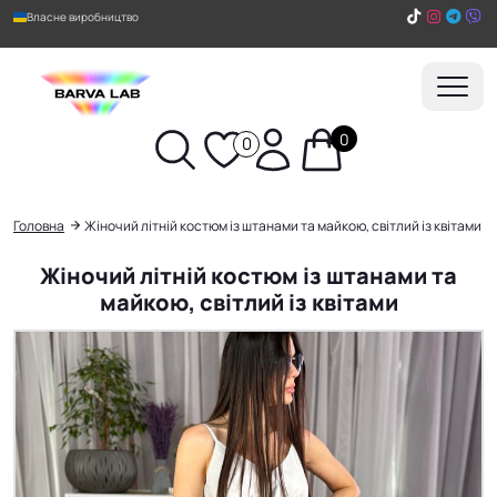
Власне виробництво
0
0
Пошук
Головна
Жіночий літній костюм із штанами та майкою, світлий із квітами
Жіночий літній костюм із штанами та
майкою, світлий із квітами