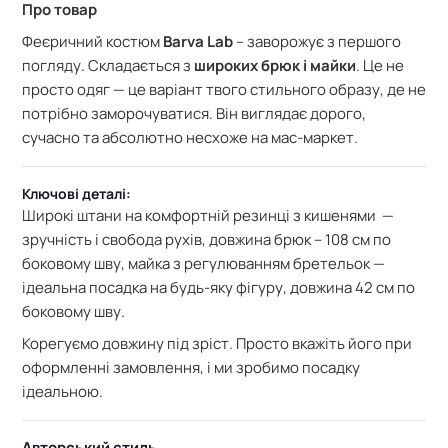
Про товар
Феєричний костюм
Barva Lab
– заворожує з першого
погляду. Складається з
широких брюк і майки
. Це не
просто одяг — це варіант твого стильного образу, де не
потрібно заморочуватися. Він виглядає дорого,
сучасно та абсолютно несхоже на мас-маркет.
Ключові деталі:
Широкі штани на комфортній резинці з кишенями —
зручність і свобода рухів, довжина брюк – 108 см по
боковому шву, майка з регулюванням бретельок —
ідеальна посадка на будь-яку фігуру, довжина 42 см по
боковому шву.
Корегуємо довжину під зріст. Просто вкажіть його при
оформленні замовлення, і ми зробимо посадку
ідеальною.
Авторський стиль