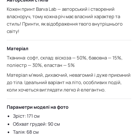
Кожен принт Barva Lab — авторський і створений
власноруч, тому кожна річ має власний характер та
стиль! Принти, як відображення твого внутрішнього
світу!
Матеріал
Тканина: софт,
склад:
віскоза — 50%, б
авовна — 15%,
п
оліестр — 30%, е
ластан — 5%
Матеріал м’який, дихаючий, невагомий і дуже приємний
до тіла. Ідеальний варіант на літо, особливих подій,
коли хочеться виглядати легко й елегантно.
Параметри моделі на фото
Зріст: 171 см
Обхват грудей: 90 см
Талія: 68 см