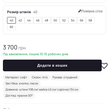
Розмірна сітка
Розмір штанів
40
40
42
44
46
48
50
52
54
56
58
60
3 700
грн
Під замовлення, пошив 10-15 робочих днів
Додати в кошик
Матеріал: софт
Сезон: літо
Рукава: спущений
Застібка: кнопки, пасок
Довжина: штани 108 см/ майка 42 см/ сорочка 134 см
Догляд: прання 30°