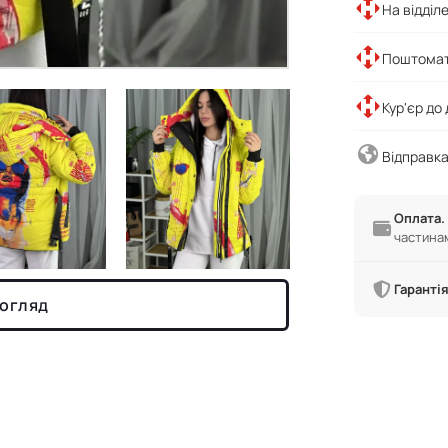
На відділ
Поштомат
Кур'єр до
Відправка
Оплата.
частина
Гарантія
 огляд