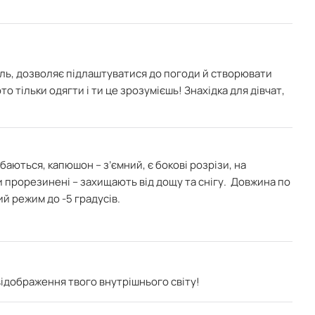
иль, дозволяє підлаштуватися до погоди й створювати
то тільки одягти і ти це зрозумієшь! Знахідка для дівчат,
баються, капюшон – з’ємний, є бокові розрізи, на
ки прорезинені – захищають від дощу та снігу. Довжина по
й режим до -5 градусів.
відображення твого внутрішнього світу!