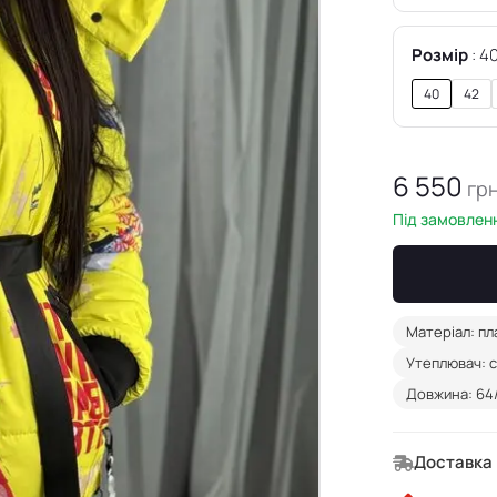
Розмір
4
40
42
6 550
гр
Під замовленн
Матеріал: пл
Утеплювач: с
Довжина: 64/
Доставка