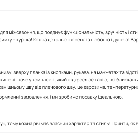
для міжсезоння, що поєднує функціональність, зручність і ст
взимку – куртка! Кожна деталь створена із любов’ю і душею! Вар
изу, зверху планка із кнопками, рукава, на манжетах та відсті
 кишені, пояс у комплекті, який підкреслює талію, всі блискав
 зовнішньому шву від плечового шву, це єврозима, температурни
формленні замовлення, і ми зробимо посадку ідеальною.
ч, тому кожна річ має власний характер та стиль! Принти, як 