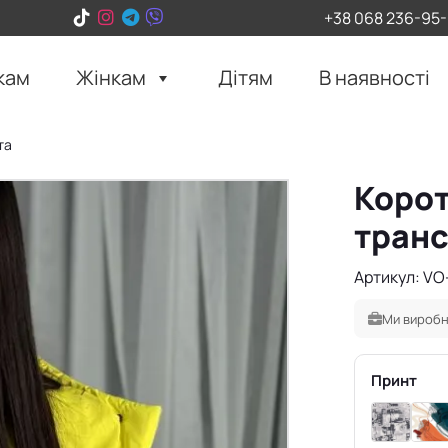
+38 068 236-95
кам
Жінкам
Дітям
В наявності
та
Корот
транс
Артикул: VO
Ми виробн
Принт