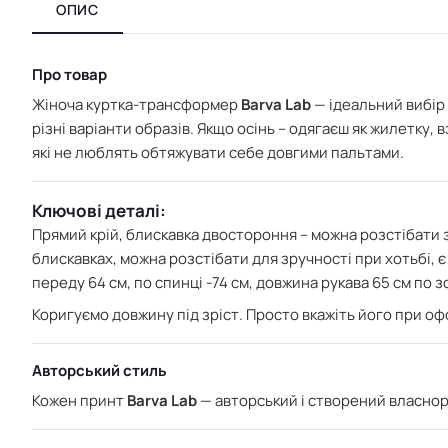
ОПИС
Про товар
Жіноча куртка-трансформер
Barva Lab
— ідеальний вибір 
різні варіанти образів. Якщо осінь – одягаєш як жилетку, 
які не люблять обтяжувати себе довгими пальтами.
Ключові деталі:
Прямий крій, блискавка двостороння – можна розстібати зн
блискавках, можна розстібати для зручності при хотьбі, є
переду 64 см, по спинці -74 см, довжина рукава 65 см по
Коригуємо довжину під зріст. Просто вкажіть його при о
Авторський стиль
Кожен принт
Barva Lab
— авторський і створений власнору