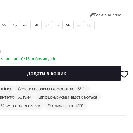
0
Розмірна сітка
44
46
48
50
52
54
56
58
60
н
я, пошив 10-15 робочих днів
Додати в кошик
ащівка
Сезон: єврозима (комфорт до −5°C)
интепух 150 г/м²
Капюшон/рукави: відстібаються
74 см (перед/спинка)
Догляд: прання 30°