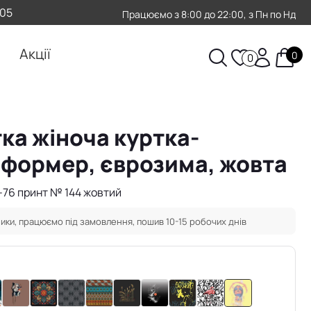
-05
Працюємо з 8:00 до 22:00, з Пн по Нд
Акції
0
0
ка жіноча куртка-
формер, єврозима, жовта
-76 принт № 144 жовтий
ики, працюємо під замовлення, пошив 10-15 робочих днів