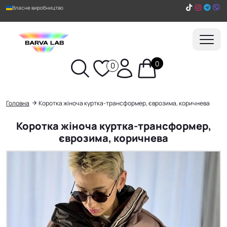
Власне виробництво
0
0
Пошук
Головна
Коротка жіноча куртка-трансформер, єврозима, коричнева
Коротка жіноча куртка-трансформер,
єврозима, коричнева