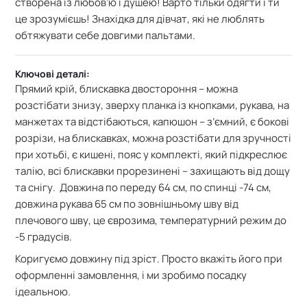
створена із любов’ю і душею! Варто тільки одягти і ти
це зрозумієшь! Знахідка для дівчат, які не люблять
обтяжувати себе довгими пальтами.
Ключові деталі:
Прямий крій, блискавка двостороння – можна
розстібати знизу, зверху планка із кнопками, рукава, на
манжетах та відстібаються, капюшон – з’ємний, є бокові
розрізи, на блискавках, можна розстібати для зручності
при хотьбі, є кишені, пояс у комплекті, який підкреслює
талію, всі блискавки прорезинені – захищають від дощу
та снігу. Довжина по переду 64 см, по спинці -74 см,
довжина рукава 65 см по зовнішньому шву від
плечового шву, це єврозима, температурний режим до
-5 градусів.
Коригуємо довжину під зріст. Просто вкажіть його при
оформленні замовлення, і ми зробимо посадку
ідеальною.