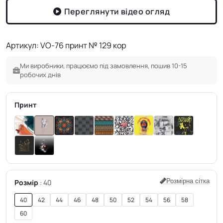
Переглянути відео огляд
Артикул: VO-76 принт № 129 кор
Ми виробники, працюємо під замовлення, пошив 10-15
робочих днів
Принт
Розмірна сітка
Розмір
40
40
42
44
46
48
50
52
54
56
58
60