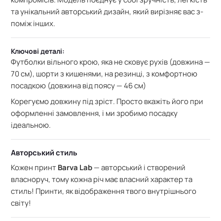
та унікальний авторський дизайн, який вирізняє вас з-
поміж інших.
Ключові деталі:
Футболки вільного крою, яка не сковує рухів (довжина —
70 см), шорти з кишенями, на резинці, з комфортною
посадкою (довжина від поясу — 46 см)
Корегуємо довжину під зріст. Просто вкажіть його при
оформленні замовлення, і ми зробимо посадку
ідеальною.
Авторський стиль
Кожен принт
Barva Lab
— авторський і створений
власноруч, тому кожна річ має власний характер та
стиль! Принти, як відображення твого внутрішнього
світу!