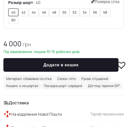
Розмірна сітка
Розмір шорт
40
40
42
44
46
48
50
52
54
56
58
60
4 000
грн
Під замовлення, пошив 10-15 робочих днів
Додати в кошик
Матеріал: сбавовна та сітка
Сезон: літо
Рукав: спущений
Кишені: є на шортах
Посадка шорт: середня
Догляд: прання 30°
Доставка
На відділення Нової Пошти
Тариф перевізника