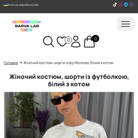
Власне виробництво
0
0
Пошук
Головна
Жіночий костюм, шорти із футболкою, білий з котом
Жіночий костюм, шорти із футболкою,
білий з котом