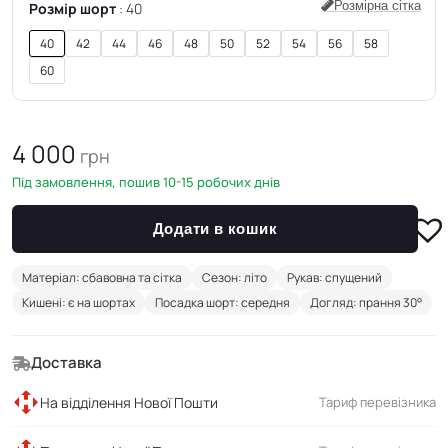
Розмірна сітка
Розмір шорт
40
40
42
44
46
48
50
52
54
56
58
60
4 000
грн
Під замовлення, пошив 10-15 робочих днів
Додати в кошик
Матеріал: сбавовна та сітка
Сезон: літо
Рукав: спущений
Кишені: є на шортах
Посадка шорт: середня
Догляд: прання 30°
Доставка
На відділення Нової Пошти
Тариф перевізника