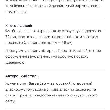
та унікальний авторський дизайн, який вирізняє вас з-
поміж інших.
Ключові деталі:
Футболки вільного крою, яка не сковує рухів (довжина —
70 см), шорти з кишенями, на резинці, з комфортною
посадкою (довжина від поясу — 46 см)
Корегуємо довжину під зріст. Просто вкажіть його при
оформленні замовлення, і ми зробимо посадку
ідеальною.
Авторський стиль
Кожен принт
Barva Lab
— авторський і створений
власноруч, тому кожна річ має власний характер та
стиль! Принти, як відображення твого внутрішнього
світу!