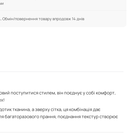
ми
.
Обмін/повернення товару впродовж 14 днів
товий поступитися стилем, він поєднує у собі комфорт,
их!
дотик тканина, а зверху сітка, ця комбінація дає
ісля багаторазового прання,
поєднання текстур створює