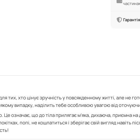
частина
Гарантія
для тих, хто цінує зручність у повсякденному житті, але не го
дь-якому випадку, наділить тебе особливою увагою від оточуюч
ю. Це означає, що
до тіла прилягає м’яка, дихаюча, приємна на 
окітках, попі, не кошлатиться і зберігає свій вигляд навіть п
сть!