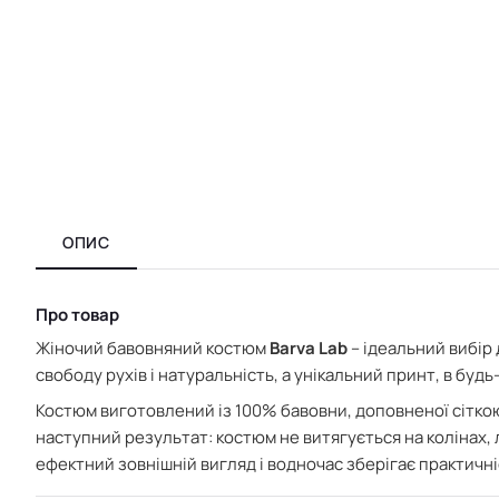
ОПИС
Про товар
Жіночий бавовняний костюм
Barva Lab
– ідеальний вибір 
свободу рухів і натуральність, а унікальний принт, в бу
Костюм виготовлений із 100% бавовни, доповненої сітко
наступний результат:
костюм не витягується на колінах, л
ефектний зовнішній вигляд і водночас зберігає практичні