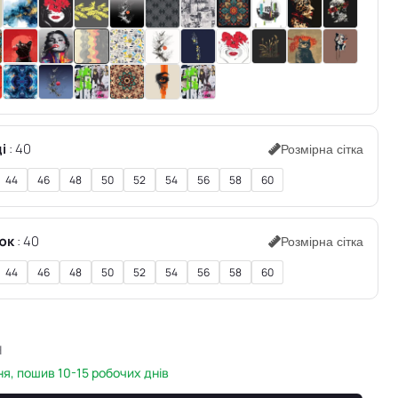
і
40
Розмірна сітка
44
46
48
50
52
54
56
58
60
юк
40
Розмірна сітка
44
46
48
50
52
54
56
58
60
н
я, пошив 10-15 робочих днів