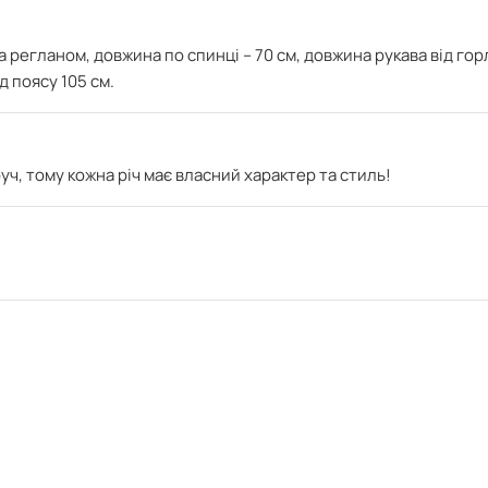
а регланом, довжина по спинці – 70 см,
довжина рукава від гор
д поясу 105 см.
ч, тому кожна річ має власний характер та стиль!