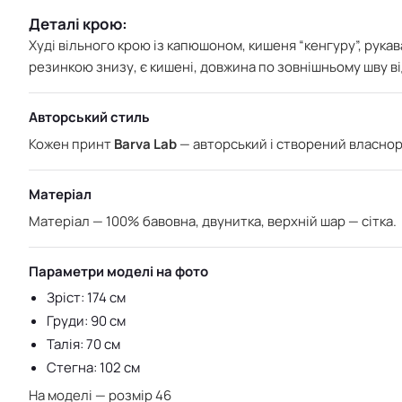
Деталі крою:
Худі
вільного крою із капюшоном,
кишеня “кенгуру”, рукав
резинкою знизу, є кишені, довжина по зовнішньому шву ві
Авторський стиль
Кожен принт
Barva Lab
— авторський і створений власнору
Матеріал
Матеріал — 100% бавовна, двунитка, в
ерхній шар — сітка.
Параметри моделі на фото
Зріст: 174 см
Груди: 90 см
Талія: 70 см
Стегна: 102 см
На моделі — розмір 46