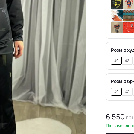
Розмір худ
40
42
Розмір бр
40
42
6 550
гр
Під замовленн