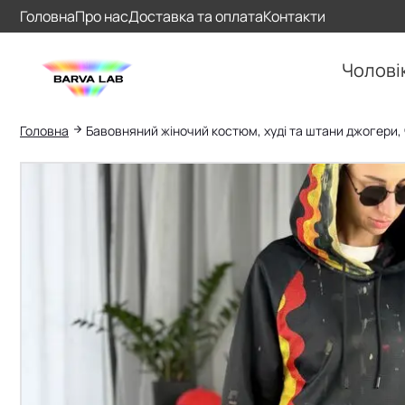
Головна
Про нас
Доставка та оплата
Контакти
Чолові
Головна
Бавовняний жіночий костюм, худі та штани джогери,
Пошук