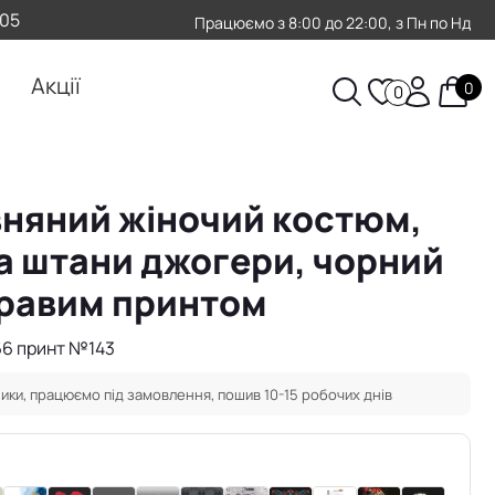
-05
Працюємо з 8:00 до 22:00, з Пн по Нд
Акції
0
0
няний жіночий костюм,
та штани джогери, чорний
кравим принтом
66 принт №143
ики, працюємо під замовлення, пошив 10-15 робочих днів