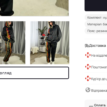
Комплект: ху
Матеріал: ба
Пояс: резин
Доставка
На відділ
Поштомат
 огляд
Кур'єр до
Відправка
Оплата.