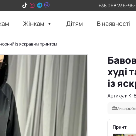
+38 068 236-95
кам
Жінкам
Дітям
В наявності
 чорний із яскравим принтом
Бавов
худі 
із яс
Артикул: К-
Ми виробн
Принт