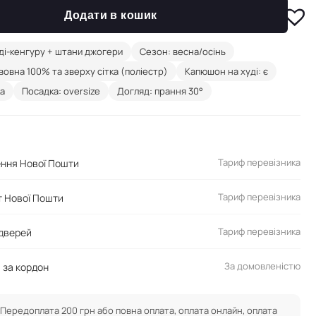
Додати в кошик
ді-кенгуру + штани джогери
Сезон: весна/осінь
вовна 100% та зверху сітка (поліестр)
Капюшон на худі: є
ка
Посадка: oversize
Догляд: прання 30°
Тариф перевізника
ення Нової Пошти
Тариф перевізника
 Нової Пошти
Тариф перевізника
 дверей
За домовленістю
 за кордон
Передоплата 200 грн або повна оплата, оплата онлайн, оплата