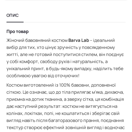
ОПИС
Про товар
Жіночий бавовняний костюм
Barva Lab
– ідеальний
вибір для тих, хто цінує зручність у повсякденному
житті, але не готовий поступитися стилем, він поєднує
у собі комфорт, свободу рухів і натуральність, а
унікальний принт, в будь-якому випадку, наділить тебе
особливою увагою від оточуючих!
Костюм виготовлений із 100% бавовни, доповненої
сіткою. Це означає, що
до тіла прилягає м’яка, дихаюча,
приємна на дотик тканина, а зверху сітка, ця комбінація
дає наступний результат:
костюм не витягується на
колінах, локітках, попі, не кошлатиться і зберігає свій
вигляд навіть після багаторазового прання,
поєднання
текстур створює ефектний зовнішній вигляд і водночас