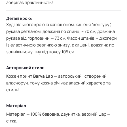
зберігає практичність!
Деталі крою:
Худі
вільного крою із капюшоном,
кишеня “кенгуру”,
рукава регланом, довжина по спинці – 70 см,
довжина
рукава від горловини — 73 см. Фасон штанів – джогери
із еластичною резинкою знизу, є кишені, довжина по
зовнішньому шву від поясу 105 см.
Авторський стиль
Кожен принт
Barva Lab
— авторський і створений
власноруч, тому кожна річ має власний характер та
стиль!
Матеріал
Матеріал — 100% бавовна, двунитка, в
ерхній шар —
сітка.