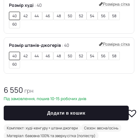
Розмірна сітка
Розмір худі
40
40
42
44
46
48
50
52
54
56
58
60
Розмірна сітка
Розмір штанів-джогерів
40
40
42
44
46
48
50
52
54
56
58
60
6 550
грн
Під замовлення, пошив 10-15 робочих днів
Додати в кошик
Комплект: худі-кенгуру + штани джогери
Сезон: весна/осінь
Матеріал: бавовна 100% та зверху сітка (поліестр)