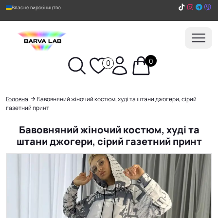
Власне виробництво
0
0
Пошук
Головна
Бавовняний жіночий костюм, худі та штани джогери, сірий
газетний принт
Бавовняний жіночий костюм, худі та
штани джогери, сірий газетний принт