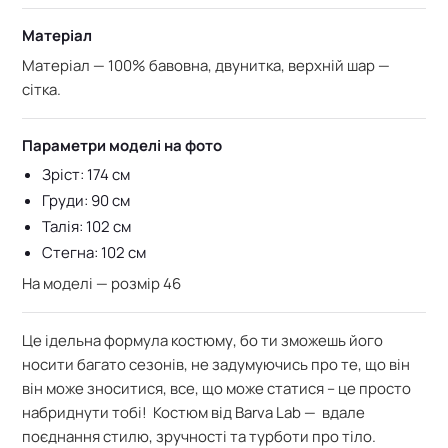
Матеріал
Матеріал — 100% бавовна, двунитка, в
ерхній шар —
сітка.
Параметри моделі на фото
Зріст: 174 см
Груди: 90 см
Талія: 102 см
Стегна: 102 см
На моделі — розмір 46
Це ідельна формула костюму, бо ти зможешь його
носити багато сезонів, не задумуючись про те, що він
він може зноситися, все, що може статися – це просто
набриднути тобі! Костюм від Barva Lab — вдале
поєднання стилю, зручності та турботи про тіло.