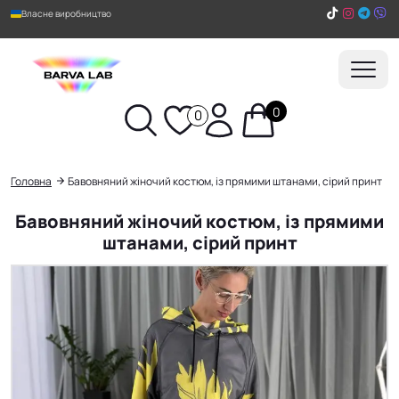
Власне виробництво
0
0
Пошук
Головна
Бавовняний жіночий костюм, із прямими штанами, сірий принт
Бавовняний жіночий костюм, із прямими
штанами, сірий принт