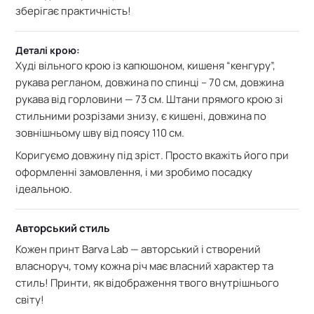
зберігає практичність!
Деталі крою:
Худі
вільного крою із капюшоном,
кишеня “кенгуру”,
рукава регланом, довжина по спинці – 70 см,
довжина
рукава від горловини — 73 см. Штани прямого крою зі
стильними розрізами знизу, є кишені, довжина по
зовнішньому шву від поясу 110 см.
Коригуємо довжину під зріст. Просто вкажіть його при
оформленні замовлення, і ми зробимо посадку
ідеальною.
Авторський стиль
Кожен принт Barva Lab — авторський і створений
власноруч, тому кожна річ має власний характер та
стиль! Принти, як відображення твого внутрішнього
світу!