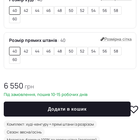
40
42
44
46
48
50
52
54
56
58
60
Розмірна сітка
Розмір прямих штанів
40
40
42
44
46
48
50
52
54
56
58
60
6 550
грн
Під замовлення, пошив 10-15 робочих днів
Додати в кошик
Комплект: худі-кенгуру + прямі штани із розрізом
Сезон: весна/осінь
Матеріал: бавовна 100% та зверху сітка (поліестр)