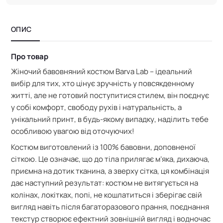
ОПИС
Про товар
Жіночий бавовняний костюм Barva Lab – ідеальний
вибір для тих, хто цінує зручність у повсякденному
житті, але не готовий поступитися стилем, він поєднує
у собі комфорт, свободу рухів і натуральність, а
унікальний принт, в будь-якому випадку, наділить тебе
особливою увагою від оточуючих!
Костюм виготовлений із 100% бавовни, доповненої
сіткою. Це означає, що
до тіла прилягає м’яка, дихаюча,
приємна на дотик тканина, а зверху сітка, ця комбінація
дає наступний результат:
костюм не витягується на
колінах, локітках, попі, не кошлатиться і зберігає свій
вигляд навіть після багаторазового прання,
поєднання
текстур створює ефектний зовнішній вигляд і водночас