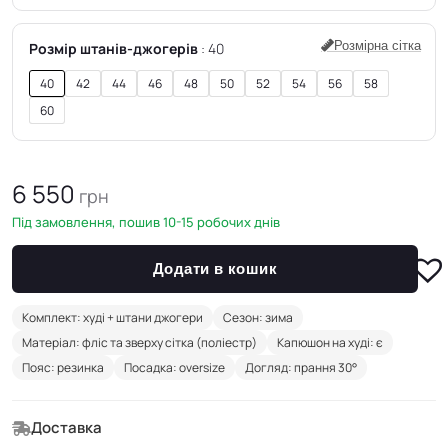
Розмірна сітка
Розмір штанів-джогерів
40
40
42
44
46
48
50
52
54
56
58
60
6 550
грн
Під замовлення, пошив 10-15 робочих днів
Додати в кошик
Комплект: худі + штани джогери
Сезон: зима
Матеріал: фліс та зверху сітка (поліестр)
Капюшон на худі: є
Пояс: резинка
Посадка: oversize
Догляд: прання 30°
Доставка