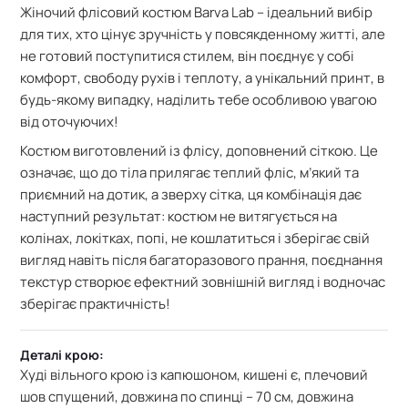
Жіночий флісовий костюм Barva Lab – ідеальний вибір
для тих, хто цінує зручність у повсякденному житті, але
не готовий поступитися стилем, він поєднує у собі
комфорт, свободу рухів і теплоту, а унікальний принт, в
будь-якому випадку, наділить тебе особливою увагою
від оточуючих!
Костюм виготовлений із флісу, доповнений сіткою. Це
означає, що
до тіла прилягає теплий фліс, м’який та
приємний на дотик, а зверху сітка, ця комбінація дає
наступний результат:
костюм не витягується на
колінах, локітках, попі, не кошлатиться і зберігає свій
вигляд навіть після багаторазового прання,
поєднання
текстур створює ефектний зовнішній вигляд і водночас
зберігає практичність!
Деталі крою:
Худі
вільного крою із капюшоном,
кишені є, плечовий
шов спущений, довжина по спинці – 70 см,
довжина