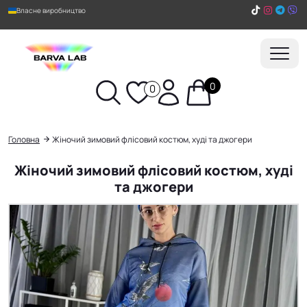
Власне виробництво
0
0
Пошук
Головна
Жіночий зимовий флісовий костюм, худі та джогери
Жіночий зимовий флісовий костюм, худі
та джогери