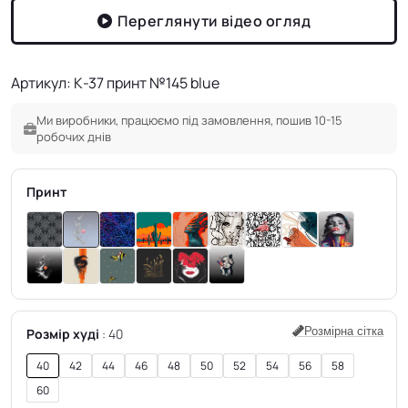
Переглянути відео огляд
Артикул: К-37 принт №145 blue
Ми виробники, працюємо під замовлення, пошив 10-15
робочих днів
Принт
Розмірна сітка
Розмір худі
40
40
42
44
46
48
50
52
54
56
58
60