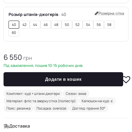
Розмірна сітка
Розмір штанів-джогерів
40
40
42
44
46
48
50
52
54
56
58
60
6 550
грн
Під замовлення, пошив 10-15 робочих днів
Додати в кошик
Комплект: худі + штани джогери
Сезон: зима
Матеріал: фліс та зверху сітка (поліестр)
Капюшон на худі: є
Пояс: резинка
Посадка: oversize
Догляд: прання 30°
Доставка