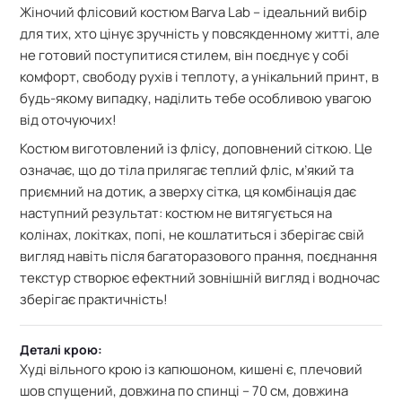
Жіночий флісовий костюм Barva Lab – ідеальний вибір
для тих, хто цінує зручність у повсякденному житті, але
не готовий поступитися стилем, він поєднує у собі
комфорт, свободу рухів і теплоту, а унікальний принт, в
будь-якому випадку, наділить тебе особливою увагою
від оточуючих!
Костюм виготовлений із флісу, доповнений сіткою. Це
означає, що
до тіла прилягає теплий фліс, м’який та
приємний на дотик, а зверху сітка, ця комбінація дає
наступний результат:
костюм не витягується на
колінах, локітках, попі, не кошлатиться і зберігає свій
вигляд навіть після багаторазового прання,
поєднання
текстур створює ефектний зовнішній вигляд і водночас
зберігає практичність!
Деталі крою:
Худі
вільного крою із капюшоном,
кишені є, плечовий
шов спущений, довжина по спинці – 70 см,
довжина