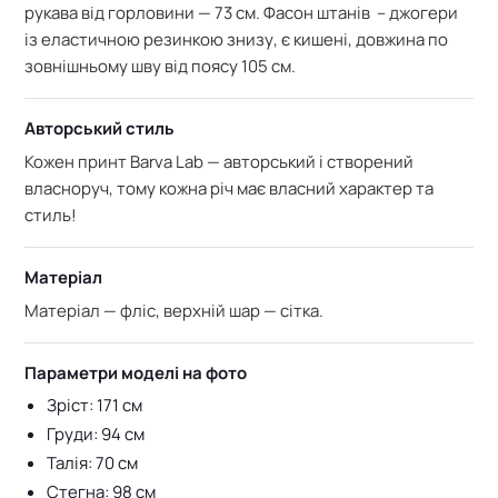
рукава від горловини — 73 см. Фасон штанів – джогери
із еластичною резинкою знизу, є кишені, довжина по
зовнішньому шву від поясу 105 см.
Авторський стиль
Кожен принт Barva Lab — авторський і створений
власноруч, тому кожна річ має власний характер та
стиль!
Матеріал
Матеріал — фліс, в
ерхній шар — сітка.
Параметри моделі на фото
Зріст: 171 см
Груди: 94 см
Талія: 70 см
Стегна: 98 см