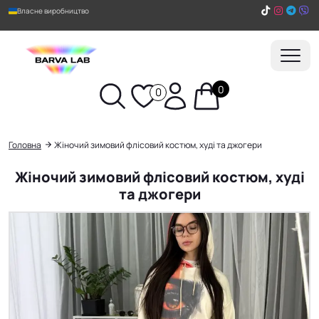
Власне виробництво
0
0
Пошук
Головна
Жіночий зимовий флісовий костюм, худі та джогери
Жіночий зимовий флісовий костюм, худі
та джогери