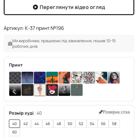
Переглянути відео огляд
Артикул: К-37 принт №196
Ми виробники, працюємо під замовлення, пошив 10-15
робочих днів
Принт
Розмірна сітка
Розмір худі
40
40
42
44
46
48
50
52
54
56
58
60