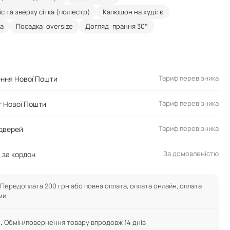
с та зверху сітка (поліестр)
Капюшон на худі: є
ка
Посадка: oversize
Догляд: прання 30°
Тариф перевізника
ення Нової Пошти
Тариф перевізника
 Нової Пошти
Тариф перевізника
 дверей
За домовленістю
 за кордон
Передоплата 200 грн або повна оплата, оплата онлайн, оплата
ми
.
Обмін/повернення товару впродовж 14 днів