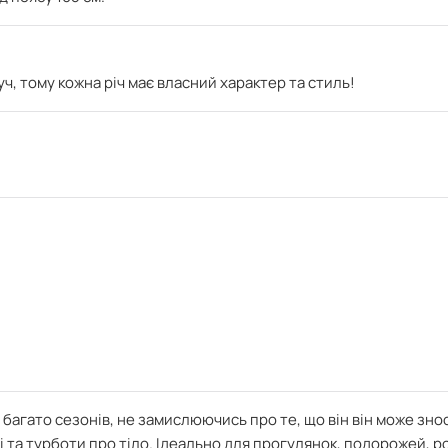
ч, тому кожна річ має власний характер та стиль!
багато сезонів, не замислюючись про те, що він він може зно
 та турботи про тіло. Ідеально для прогулянок, подорожей, р