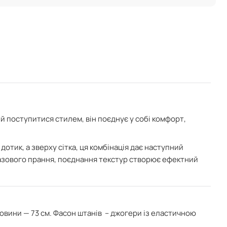
ий поступитися стилем, він поєднує у собі комфорт,
дотик, а зверху сітка, ця комбінація дає наступний
разового прання,
поєднання текстур створює ефектний
овини — 73 см. Фасон штанів – джогери із еластичною