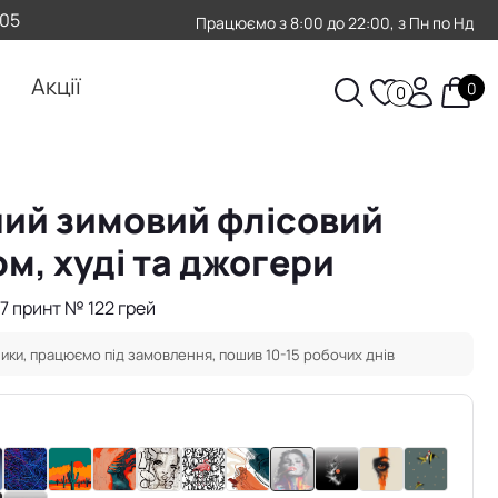
-05
Працюємо з 8:00 до 22:00, з Пн по Нд
Акції
0
0
ий зимовий флісовий
м, худі та джогери
7 принт № 122 грей
ики, працюємо під замовлення, пошив 10-15 робочих днів