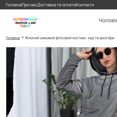
Головна
Про нас
Доставка та оплата
Контакти
Чолові
Головна
Жіночий зимовий флісовий костюм, худі та джогери
Пошук