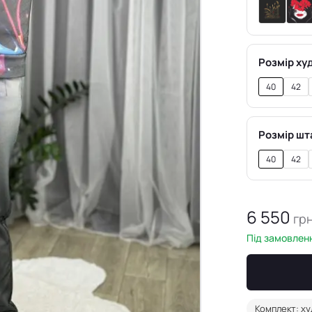
Розмір худ
40
42
Розмір шт
40
42
6 550
гр
Під замовленн
Комплект: ху