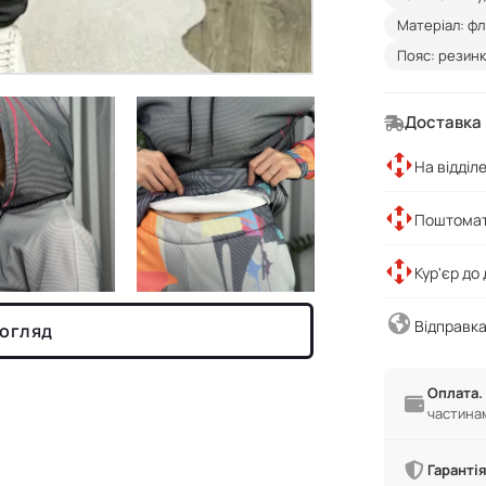
Матеріал: флі
Пояс: резин
Доставка
На відділ
Поштомат
Кур'єр до
Відправка
 огляд
Оплата.
частина
Гарантія