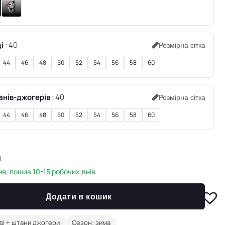
і
40
Розмірна сітка
44
46
48
50
52
54
56
58
60
анів-джогерів
40
Розмірна сітка
44
46
48
50
52
54
56
58
60
н
я, пошив 10-15 робочих днів
Додати в кошик
ді + штани джогери
Сезон: зима