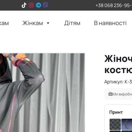
+38 068 236-95
кам
Жінкам
Дітям
В наявності
Жіноч
костю
Артикул: К-3
Ми виробн
Принт