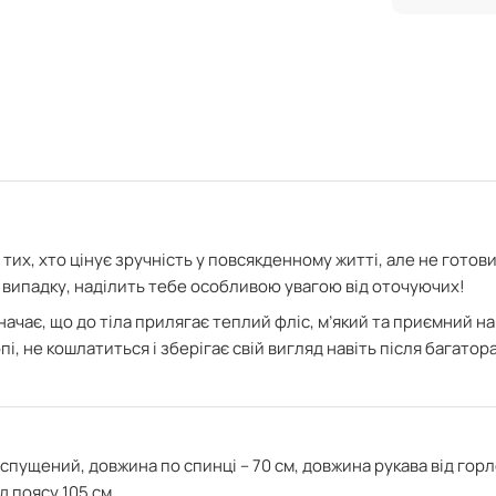
тих, хто цінує зручність у повсякденному житті, але не готов
му випадку, наділить тебе особливою увагою від оточуючих!
начає, що
до тіла прилягає теплий фліс, м’який та приємний на 
пі, не кошлатиться і зберігає свій вигляд навіть після багато
 спущений, довжина по спинці – 70 см,
довжина рукава від горл
д поясу 105 см.