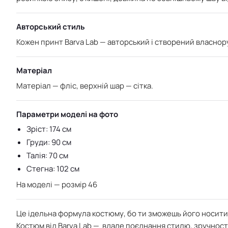
Авторський стиль
Кожен принт Barva Lab — авторський і створений власнору
Матеріал
Матеріал — фліс, в
ерхній шар — сітка.
Параметри моделі на фото
Зріст: 174 см
Груди: 90 см
Талія: 70 см
Стегна: 102 см
На моделі — розмір 46
Це ідельна формула костюму, бо ти зможешь його носити 
Костюм від Barva Lab — вдале поєднання стилю, зручності