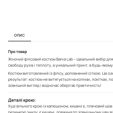
ОПИС
Про товар
Жіночий флісовий костюм Barva Lab – ідеальний вибір для 
свободу рухів і теплоту, а унікальний принт, в будь-яко
Костюм виготовлений із флісу, доповнений сіткою. Це оз
результат:
костюм не витягується на колінах, локітках, по
зовнішній вигляд і водночас зберігає практичність!
Деталі крою:
Худі
вільного крою із капюшоном,
кишені є, плечовий шов
резинкою знизу, є кишені, довжина по зовнішньому шву ві