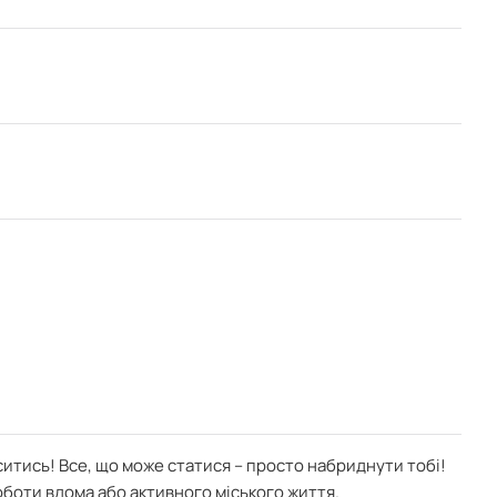
ситись! Все, що може статися – просто набриднути тобі!
оботи вдома або активного міського життя.