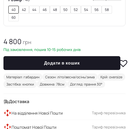
40
42
44
46
48
50
52
54
56
58
60
4 800
грн
Під замовлення, пошив 10-15 робочих днів
Додати в кошик
Матеріал: габардин
Сезон: літо/весна/осінь/зима
Крій: oversize
Застібка: кнопки
Довжина: 78см
Догляд: прання 30°
Доставка
На відділення Нової Пошти
Тариф перевізника
Поштомат Нової Пошти
Тариф перевізника