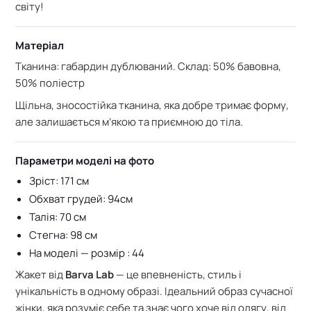
світу!
Матеріал
Тканина: габардин дублюваний. С
клад: 50% бавовна,
50% поліестр
Щільна, зносостійка тканина, яка добре тримає форму,
але залишається м’якою та приємною до тіла.
Параметри моделі на фото
Зріст: 171 см
Обхват грудей: 94см
Талія: 70 см
Стегна: 98 см
На моделі — розмір : 44
Жакет від
Barva Lab
— це впевненість, стиль і
унікальність в одному образі. Ідеальний образ сучасної
жінки, яка розуміє себе та знає чого хоче від одягу, від