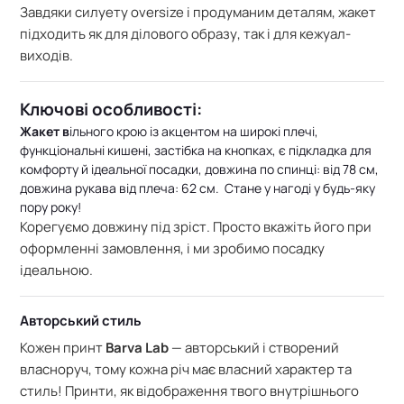
Завдяки силуету oversize і продуманим деталям, жакет
підходить як для ділового образу, так і для кежуал-
виходів.
Ключові особливості:
Жакет
в
ільного крою із акцентом на широкі плечі,
ф
ункціональні кишені, з
астібка на кнопках, є
підкладка для
комфорту й ідеальної посадки, д
овжина по спинці: від 78 см,
д
овжина рукава від плеча: 62 см.
Стане у нагоді у будь-яку
пору року!
Корегуємо довжину під зріст. Просто вкажіть його при
оформленні замовлення, і ми зробимо посадку
ідеальною.
Авторський стиль
Кожен принт
Barva Lab
— авторський і створений
власноруч, тому кожна річ має власний характер та
стиль! Принти, як відображення твого внутрішнього