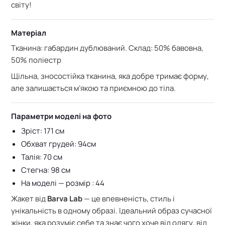
світу!
Матеріал
Тканина: габардин дублюваний. С
клад: 50% бавовна,
50% поліестр
Щільна, зносостійка тканина, яка добре тримає форму,
але залишається м’якою та приємною до тіла.
Параметри моделі на фото
Зріст: 171 см
Обхват грудей: 94см
Талія: 70 см
Стегна: 98 см
На моделі — розмір : 44
Жакет від
Barva Lab
— це впевненість, стиль і
унікальність в одному образі. Ідеальний образ сучасної
жінки, яка розуміє себе та знає чого хоче від одягу, від