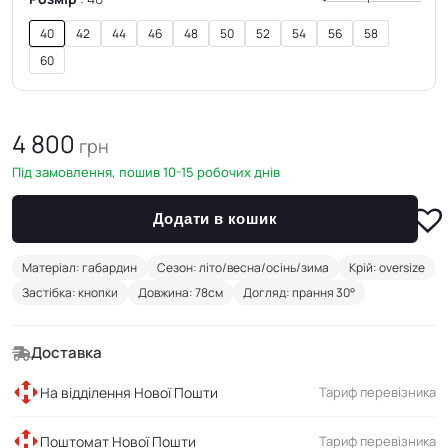
40
42
44
46
48
50
52
54
56
58
60
4 800
грн
Під замовлення, пошив 10-15 робочих днів
Додати в кошик
Матеріал: габардин
Сезон: літо/весна/осінь/зима
Крій: oversize
Застібка: кнопки
Довжина: 78см
Догляд: прання 30°
Доставка
На відділення Нової Пошти
Тариф перевізника
Поштомат Нової Пошти
Тариф перевізника