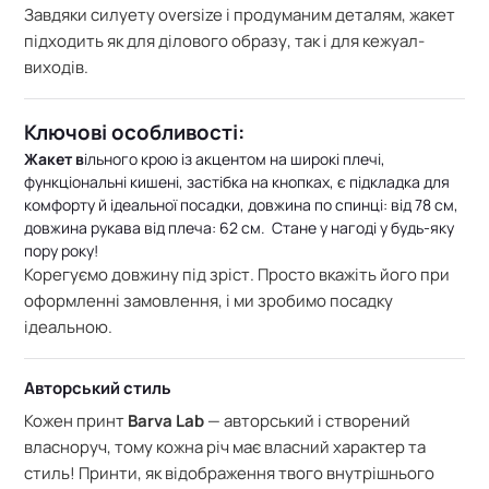
Завдяки силуету oversize і продуманим деталям, жакет
підходить як для ділового образу, так і для кежуал-
виходів.
Ключові особливості:
Жакет
в
ільного крою із акцентом на широкі плечі,
ф
ункціональні кишені, з
астібка на кнопках, є
підкладка для
комфорту й ідеальної посадки, д
овжина по спинці: від 78 см,
д
овжина рукава від плеча: 62 см.
Стане у нагоді у будь-яку
пору року!
Корегуємо довжину під зріст. Просто вкажіть його при
оформленні замовлення, і ми зробимо посадку
ідеальною.
Авторський стиль
Кожен принт
Barva Lab
— авторський і створений
власноруч, тому кожна річ має власний характер та
стиль! Принти, як відображення твого внутрішнього