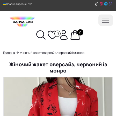
Власне виробництво
0
0
Пошук
Головна
Жіночий жакет оверсайз, червоний із монро
Жіночий жакет оверсайз, червоний із
монро