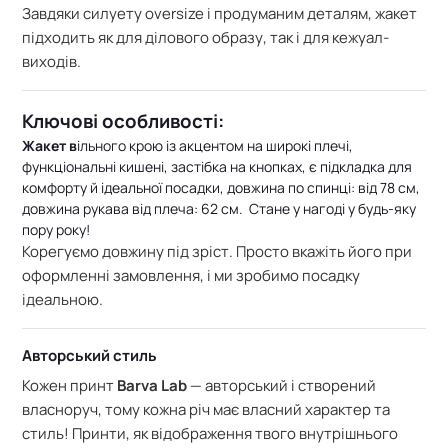
Завдяки силуету oversize і продуманим деталям, жакет
підходить як для ділового образу, так і для кежуал-
виходів.
Ключові особливості:
Жакет
в
ільного крою із акцентом на широкі плечі,
ф
ункціональні кишені, з
астібка на кнопках, є
підкладка для
комфорту й ідеальної посадки, д
овжина по спинці: від 78 см,
д
овжина рукава від плеча: 62 см.
Стане у нагоді у будь-яку
пору року!
Корегуємо довжину під зріст. Просто вкажіть його при
оформленні замовлення, і ми зробимо посадку
ідеальною.
Авторський стиль
Кожен принт
Barva Lab
— авторський і створений
власноруч, тому кожна річ має власний характер та
стиль! Принти, як відображення твого внутрішнього