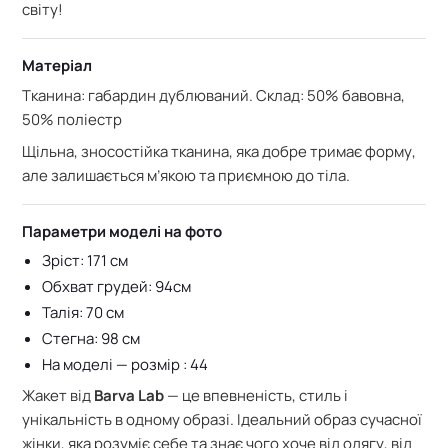
світу!
Матеріал
Тканина: габардин дублюваний. С
клад: 50% бавовна,
50% поліестр
Щільна, зносостійка тканина, яка добре тримає форму,
але залишається м’якою та приємною до тіла.
Параметри моделі на фото
Зріст: 171 см
Обхват грудей: 94см
Талія: 70 см
Стегна: 98 см
На моделі — розмір : 44
Жакет від
Barva Lab
— це впевненість, стиль і
унікальність в одному образі. Ідеальний образ сучасної
жінки, яка розуміє себе та знає чого хоче від одягу, від