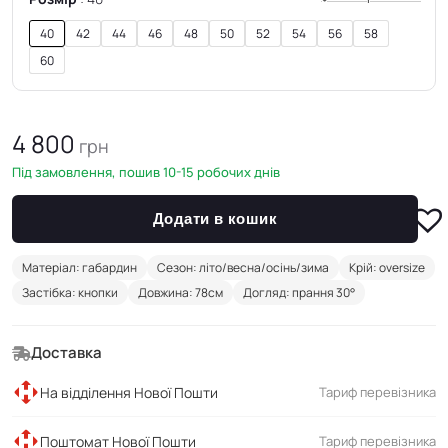
40
42
44
46
48
50
52
54
56
58
60
4 800
грн
Під замовлення, пошив 10-15 робочих днів
Додати в кошик
Матеріал: габардин
Сезон: літо/весна/осінь/зима
Крій: oversize
Застібка: кнопки
Довжина: 78см
Догляд: прання 30°
Доставка
На відділення Нової Пошти
Тариф перевізника
Поштомат Нової Пошти
Тариф перевізника