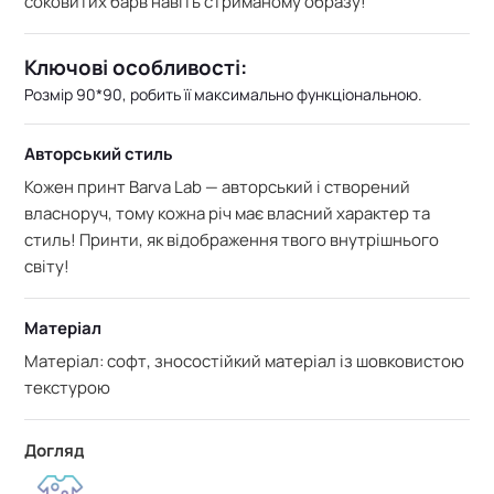
соковитих барв навіть стриманому образу!
Ключові особливості:
Розмір 90*90, робить її максимально функціональною.
Авторський стиль
Кожен принт Barva Lab — авторський і створений
власноруч, тому кожна річ має власний характер та
стиль! Принти, як відображення твого внутрішнього
світу!
Матеріал
Матеріал: софт, зносостійкий матеріал із шовковистою
текстурою
Догляд