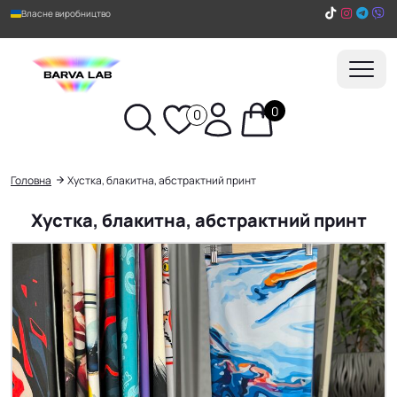
Власне виробництво
0
0
Пошук
Головна
Хустка, блакитна, абстрактний принт
Хустка, блакитна, абстрактний принт