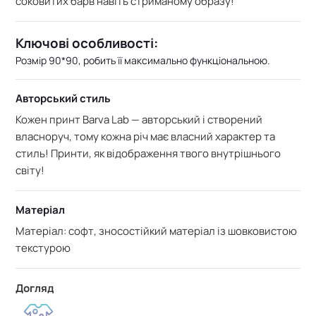
соковитих барв навіть стриманому образу!
Ключові особливості:
Розмір 90*90, робить її максимально функціональною.
Авторський стиль
Кожен принт Barva Lab — авторський і створений
власноруч, тому кожна річ має власний характер та
стиль! Принти, як відображення твого внутрішнього
світу!
Матеріал
Матеріал: софт, зносостійкий матеріал із шовковистою
текстурою
Догляд