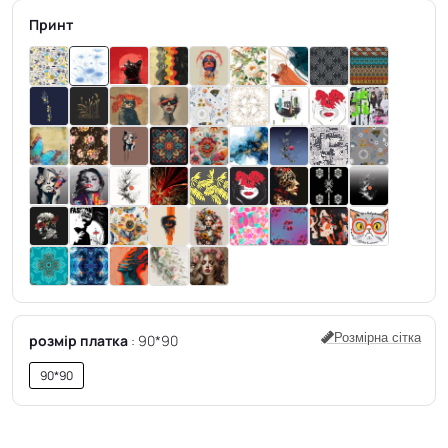
Принт
Розмірна сітка
розмір платка
90*90
90*90