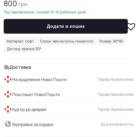
800
грн
Під замовлення, пошив 10-15 робочих днів
Додати в кошик
Матеріал: софт
Сезон: весна/осінь /зима/літо
Розмір: 90*90
Догляд: прання 30°
Доставка
На відділення Нової Пошти
Тариф перевізника
Поштомат Нової Пошти
Тариф перевізника
Кур'єр до дверей
Тариф перевізника
Відправка за кордон
За домовленістю