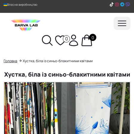
Власне виробництво
0
0
Пошук
Головна
Хустка, біла із синьо-блакитними квітами
Хустка, біла із синьо-блакитними квітами