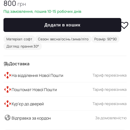
800
грн
Під замовлення, пошив 10-15 робочих днів
Додати в кошик
Матеріал: софт
Сезон: весна/осінь /зима/літо
Розмір: 90*90
Догляд: прання 30°
Доставка
На відділення Нової Пошти
Тариф перевізника
Поштомат Нової Пошти
Тариф перевізника
Кур'єр до дверей
Тариф перевізника
Відправка за кордон
За домовленістю