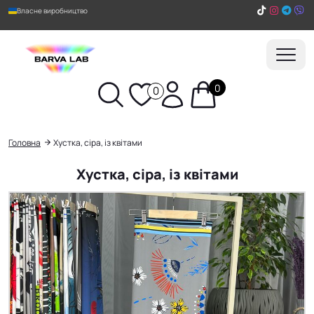
Власне виробництво
0
0
Пошук
Головна
Хустка, сіра, із квітами
Хустка, сіра, із квітами