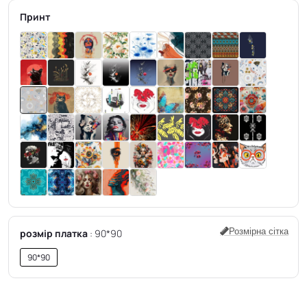
Принт
Розмірна сітка
розмір платка
90*90
90*90