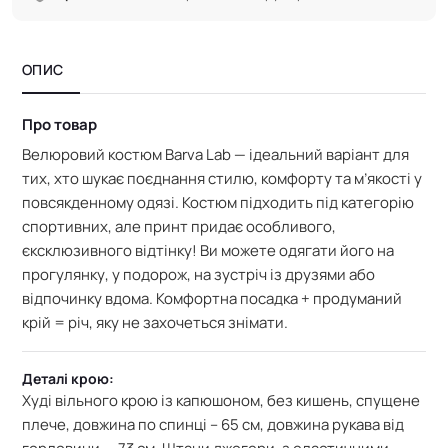
ОПИС
Про товар
Велюровий костюм Barva Lab — ідеальний варіант для
тих, хто шукає поєднання стилю, комфорту та м’якості у
повсякденному одязі. Костюм підходить під категорію
спортивних, але принт придає особливого,
єксклюзивного відтінку!
Ви можете одягати його на
прогулянку, у подорож, на зустріч із друзями або
відпочинку вдома.
Комфортна посадка + продуманий
крій = річ, яку не захочеться знімати.
Деталі крою:
Худі
вільного крою із капюшоном,
без кишень, спущене
плече, довжина по спинці – 65 см,
довжина рукава від