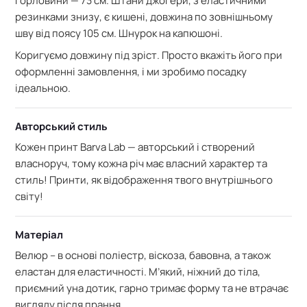
горловини — 73 см. Штани джогери, з еластичними
резинками знизу, є кишені, довжина по зовнішньому
шву від поясу 105 см. Шнурок на капюшоні.
Коригуємо довжину під зріст. Просто вкажіть його при
оформленні замовлення, і ми зробимо посадку
ідеальною.
Авторський стиль
Кожен принт Barva Lab — авторський і створений
власноруч, тому кожна річ має власний характер та
стиль! Принти, як відображення твого внутрішнього
світу!
Матеріал
Велюр – в основі поліестр, віскоза, бавовна, а також
еластан для еластичності. М’який
, ніжний до тіла,
приємний уна дотик, г
арно тримає форму та не втрачає
вигляду після прання.