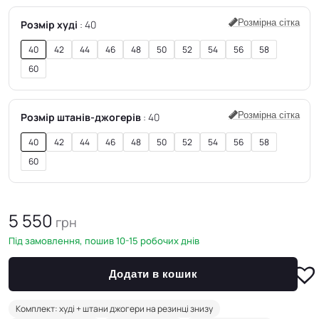
Розмірна сітка
Розмір худі
40
40
42
44
46
48
50
52
54
56
58
60
Розмірна сітка
Розмір штанів-джогерів
40
40
42
44
46
48
50
52
54
56
58
60
5 550
грн
Під замовлення, пошив 10-15 робочих днів
Додати в кошик
Комплект: худі + штани джогери на резинці знизу