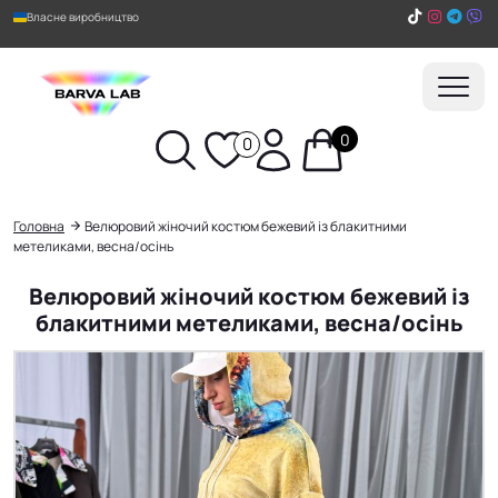
Власне виробництво
0
0
Пошук
Головна
Велюровий жіночий костюм бежевий із блакитними
метеликами, весна/осінь
Велюровий жіночий костюм бежевий із
блакитними метеликами, весна/осінь