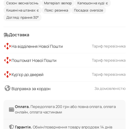
Сезон: весна/осінь
Матеріал: велюр
Капюшон на худі: є
Кишені на штанах: є
Пояс: резинка
Посадка: oversize
Догляд: прання 30°
Доставка
На відділення Нової Пошти
Тариф перевізника
Поштомат Нової Пошти
Тариф перевізника
Кур'єр до дверей
Тариф перевізника
Відправка за кордон
За домовленістю
Оплата.
Передоплата 200 грн або повна оплата, оплата
онлайн, оплата частинами
Гарантія.
Обмін/повернення товару впродовж 14 днів