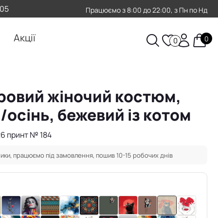
-05
Працюємо з 8:00 до 22:00, з Пн по Нд
Акції
0
0
овий жіночий костюм,
/осінь, бежевий із котом
26 принт № 184
ики, працюємо під замовлення, пошив 10-15 робочих днів