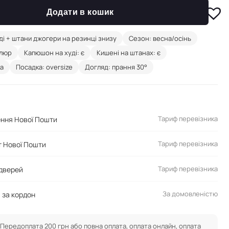
Додати в кошик
ді + штани джогери на резинці знизу
Сезон: весна/осінь
елюр
Капюшон на худі: є
Кишені на штанах: є
ка
Посадка: oversize
Догляд: прання 30°
Тариф перевізника
ення Нової Пошти
Тариф перевізника
 Нової Пошти
Тариф перевізника
 дверей
За домовленістю
 за кордон
Передоплата 200 грн або повна оплата, оплата онлайн, оплата