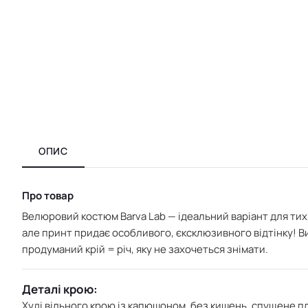
ОПИС
Про товар
Велюровий костюм Barva Lab — ідеальний варіант для тих,
але принт придає особливого, єксклюзивного відтінку!
В
продуманий крій = річ, яку не захочеться знімати.
Деталі крою:
Худі
вільного крою із капюшоном,
без кишень, спущене пл