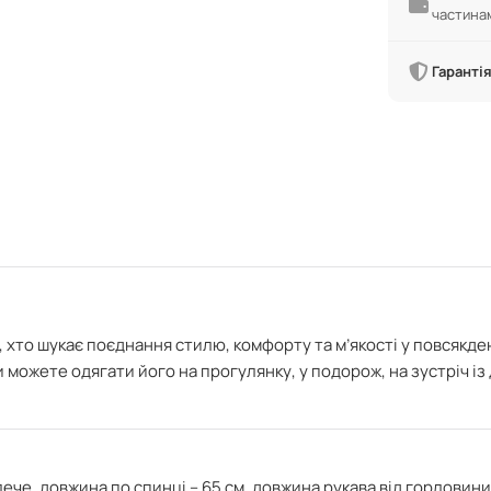
частина
Гарантія
 хто шукає поєднання стилю, комфорту та м’якості у повсякде
и можете одягати його на прогулянку, у подорож, на зустріч і
ече, довжина по спинці – 65 см,
довжина рукава від горловини