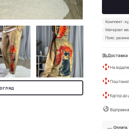
Комплект: ху
Матеріал: в
Пояс: резин
Доставка
На відділ
Поштомат
 огляд
Кур'єр до
Відправка
Оплата.