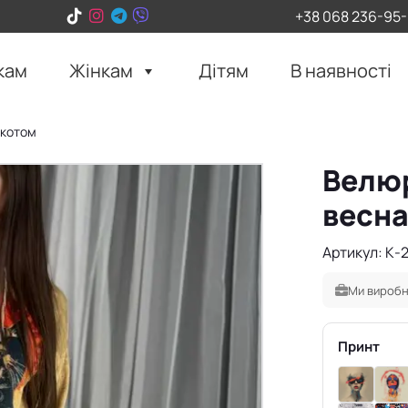
+38 068 236-95
кам
Жінкам
Дітям
В наявності
 котом
Велюр
весна
Артикул: К-
Ми виробн
Принт