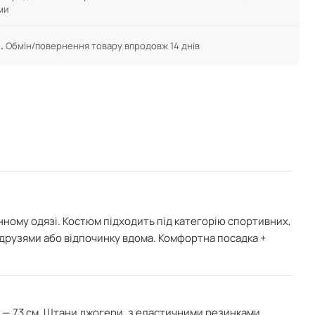
ми
.
Обмін/повернення товару впродовж 14 днів
нному одязі. Костюм підходить під категорію спортивних,
з друзями або відпочинку вдома.
Комфортна посадка +
 — 73 см. Штани джогери, з еластичними резинками