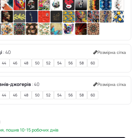
і
40
Розмірна сітка
44
46
48
50
52
54
56
58
60
анів-джогерів
40
Розмірна сітка
44
46
48
50
52
54
56
58
60
н
я, пошив 10-15 робочих днів