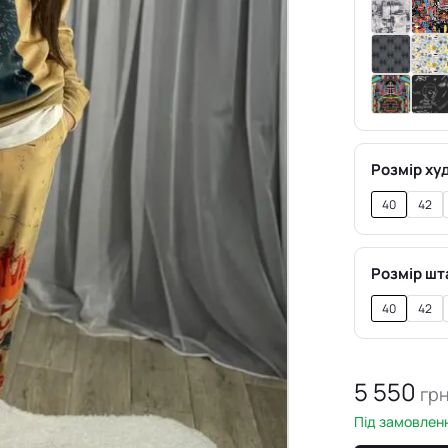
Розмір худ
40
42
Розмір шт
40
42
5 550
гр
Під замовленн