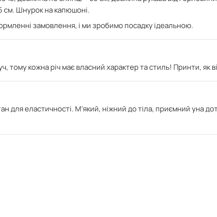
5 см. Шнурок на капюшоні.
формленні замовлення, і ми зробимо посадку ідеальною.
ч, тому кожна річ має власний характер та стиль! Принти, як 
тан для еластичності. М’який
, ніжний до тіла, приємний уна дот