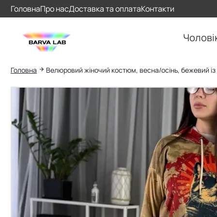
Головна
Про нас
Доставка та оплата
Контакти
Чолові
Головна
Велюровий жіночий костюм, весна/осінь, бежевий із
Пошук