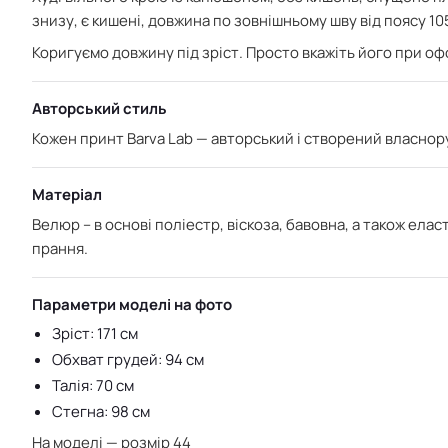
знизу, є кишені, довжина по зовнішньому шву від поясу 10
Коригуємо довжину під зріст. Просто вкажіть його при о
Авторський стиль
Кожен принт Barva Lab — авторський і створений власнору
Матеріал
Велюр – в основі поліестр, віскоза, бавовна, а також елас
прання.
Параметри моделі на фото
Зріст: 171 см
Обхват грудей: 94 см
Талія: 70 см
Стегна: 98 см
На моделі — розмір 44