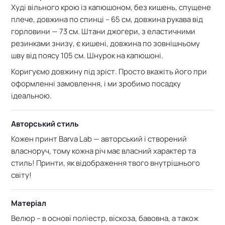
Худі
вільного крою із капюшоном,
без кишень, спущене
плече, довжина по спинці – 65 см,
довжина рукава від
горловини — 73 см. Штани джогери, з еластичними
резинками знизу, є кишені, довжина по зовнішньому
шву від поясу 105 см. Шнурок на капюшоні.
Коригуємо довжину під зріст. Просто вкажіть його при
оформленні замовлення, і ми зробимо посадку
ідеальною.
Авторський стиль
Кожен принт Barva Lab — авторський і створений
власноруч, тому кожна річ має власний характер та
стиль! Принти, як відображення твого внутрішнього
світу!
Матеріал
Велюр – в основі поліестр, віскоза, бавовна, а також