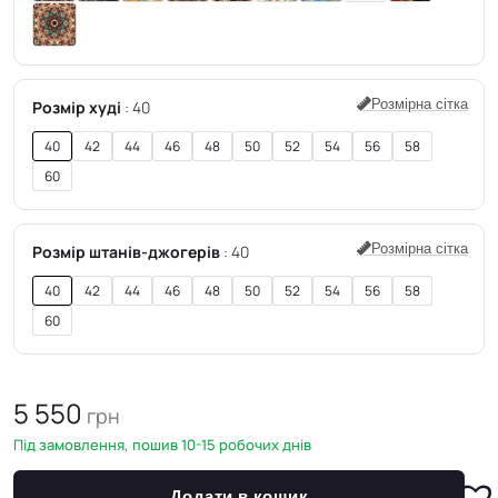
Розмірна сітка
Розмір худі
40
40
42
44
46
48
50
52
54
56
58
60
Розмірна сітка
Розмір штанів-джогерів
40
40
42
44
46
48
50
52
54
56
58
60
5 550
грн
Під замовлення, пошив 10-15 робочих днів
Додати в кошик