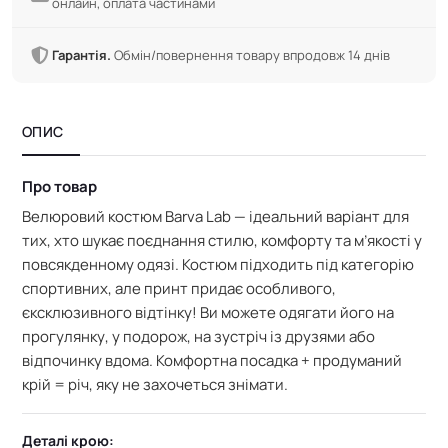
онлайн, оплата частинами
Гарантія.
Обмін/повернення товару впродовж 14 днів
ОПИС
Про товар
Велюровий костюм Barva Lab — ідеальний варіант для
тих, хто шукає поєднання стилю, комфорту та м’якості у
повсякденному одязі. Костюм підходить під категорію
спортивних, але принт придає особливого,
єксклюзивного відтінку!
Ви можете одягати його на
прогулянку, у подорож, на зустріч із друзями або
відпочинку вдома.
Комфортна посадка + продуманий
крій = річ, яку не захочеться знімати.
Деталі крою: