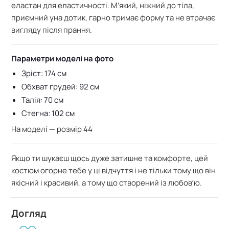
еластан для еластичності. М’який
, ніжний до тіла,
приємний уна дотик, г
арно тримає форму та не втрачає
вигляду після прання.
Параметри моделі на фото
Зріст: 174 см
Обхват грудей: 92 см
Талія: 70 см
Стегна: 102 см
На моделі — розмір 44
Якщо ти шукаєш щось дуже затишне та комфорте, цей
костюм огорне тебе у ці відчуття і не тільки тому що він
якісний і красивий, а тому що створений із любовʼю.
Догляд