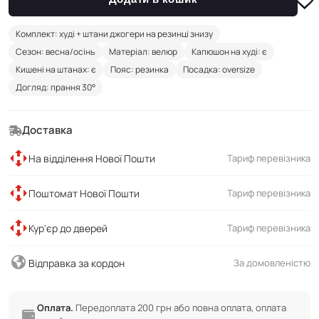
Комплект: худі + штани джогери на резинці знизу
Сезон: весна/осінь
Матеріал: велюр
Капюшон на худі: є
Кишені на штанах: є
Пояс: резинка
Посадка: oversize
Догляд: прання 30°
Доставка
На відділення Нової Пошти
Тариф перевізника
Поштомат Нової Пошти
Тариф перевізника
Кур'єр до дверей
Тариф перевізника
Відправка за кордон
За домовленістю
Оплата.
Передоплата 200 грн або повна оплата, оплата