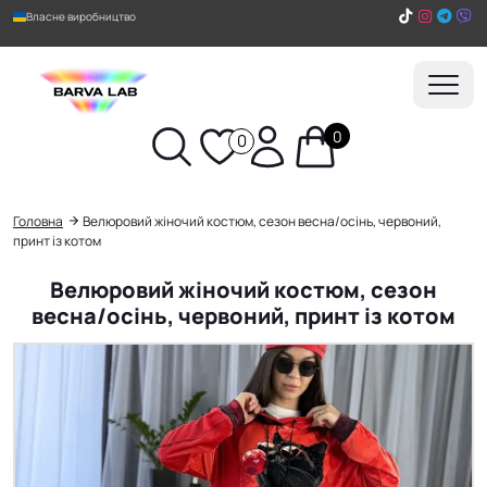
Власне виробництво
0
0
Пошук
Головна
Велюровий жіночий костюм, сезон весна/осінь, червоний,
принт із котом
Велюровий жіночий костюм, сезон
весна/осінь, червоний, принт із котом