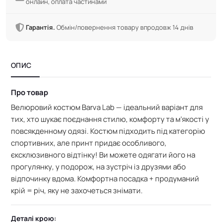
онлайн, оплата частинами
Гарантія.
Обмін/повернення товару впродовж 14 днів
ОПИС
Про товар
Велюровий костюм Barva Lab — ідеальний варіант для
тих, хто шукає поєднання стилю, комфорту та м’якості у
повсякденному одязі. Костюм підходить під категорію
спортивних, але принт придає особливого,
єксклюзивного відтінку!
Ви можете одягати його на
прогулянку, у подорож, на зустріч із друзями або
відпочинку вдома.
Комфортна посадка + продуманий
крій = річ, яку не захочеться знімати.
Деталі крою: