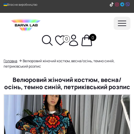
Власне виробництво
0
0
Пошук
Головна
Велюровий жіночий костюм, весна/осінь, темно синій,
петриківський розпис
Велюровий жіночий костюм, весна/
осінь, темно синій, петриківський розпис