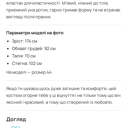
еластан для еластичності. М’який
, ніжний до тіла,
приємний уна дотик, г
арно тримає форму та не втрачає
вигляду після прання.
Параметри моделі на фото
Зріст: 174 см
Обхват грудей: 92 см
Талія: 70 см
Стегна: 102 см
На моделі — розмір 44
Якщо ти шукаєш щось дуже затишне та комфорте, цей
костюм огорне тебе у ці відчуття і не тільки тому що він
якісний і красивий, а тому що створений із любовʼю.
Догляд