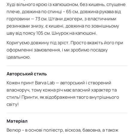
Худі
вільного крою із капюшоном,
без кишень, спущене
плече, довжина по спинці – 65 см,
довжина рукава від
горловини — 73 см. Штани джогери, з еластичними
резинками знизу, є кишені, довжина по зовнішньому
шву від поясу 105 см. Шнурок на капюшоні.
Коригуємо довжину під зріст. Просто вкажіть його при
оформленні замовлення, і ми зробимо посадку
ідеальною.
Авторський стиль
Кожен принт Barva Lab — авторський і створений
власноруч, тому кожна річ має власний характер та
стиль! Принти, як відображення твого внутрішнього
світу!
Матеріал
Велюр – в основі поліестр, віскоза, бавовна, а також