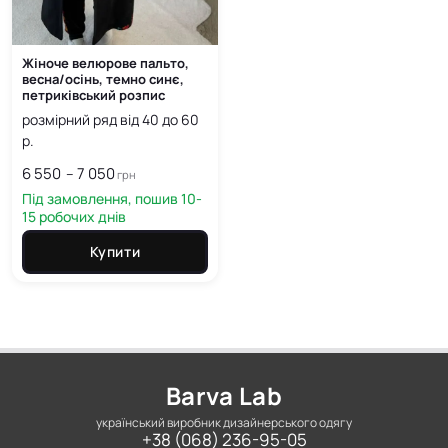
Жіноче велюрове пальто,
весна/осінь, темно синє,
петриківський розпис
розмірний ряд від 40 до 60
р.
6 550
7 050
Price
–
грн
range:
Під замовлення, пошив 10-
6 550
15 робочих днів
грн
Купити
through
7 050
грн
Barva Lab
український виробник дизайнерського одягу
+38 (068) 236-95-05