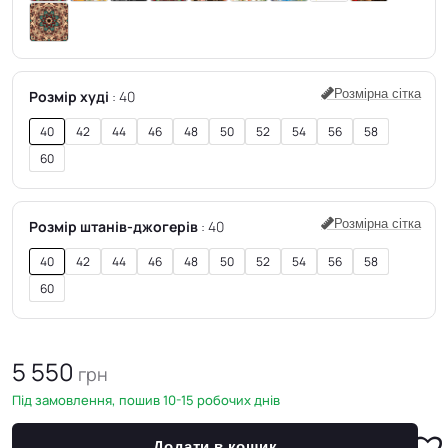
Розмірна сітка
Розмір худі
40
40
42
44
46
48
50
52
54
56
58
60
Розмірна сітка
Розмір штанів-джогерів
40
40
42
44
46
48
50
52
54
56
58
60
5 550
грн
Під замовлення, пошив 10-15 робочих днів
Додати в кошик