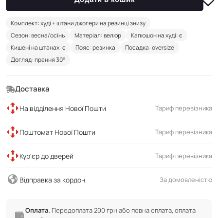
Комплект: худі + штани джогери на резинці знизу
Сезон: весна/осінь
Матеріал: велюр
Капюшон на худі: є
Кишені на штанах: є
Пояс: резинка
Посадка: oversize
Догляд: прання 30°
Доставка
На відділення Нової Пошти
Тариф перевізника
Поштомат Нової Пошти
Тариф перевізника
Кур'єр до дверей
Тариф перевізника
Відправка за кордон
За домовленістю
Оплата.
Передоплата 200 грн або повна оплата, оплата