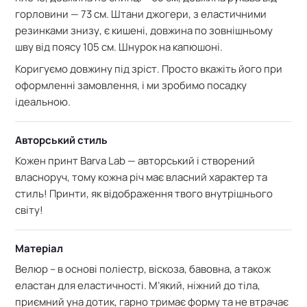
горловини — 73 см. Штани джогери, з еластичними
резинками знизу, є кишені, довжина по зовнішньому
шву від поясу 105 см. Шнурок на капюшоні.
Коригуємо довжину під зріст. Просто вкажіть його при
оформленні замовлення, і ми зробимо посадку
ідеальною.
Авторський стиль
Кожен принт Barva Lab — авторський і створений
власноруч, тому кожна річ має власний характер та
стиль! Принти, як відображення твого внутрішнього
світу!
Матеріал
Велюр – в основі поліестр, віскоза, бавовна, а також
еластан для еластичності. М’який
, ніжний до тіла,
приємний уна дотик, г
арно тримає форму та не втрачає