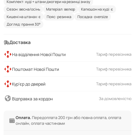
Комплект: худі + штани джогери на резинці знизу
Сезон: весна/осінь
Матеріал: велюр
Капюшон на худі: є
Кишені на штанах: є
Пояс: резинка
Посадка: oversize
Догляд: прання 30°
Доставка
На відділення Нової Пошти
Тариф перевізника
Поштомат Нової Пошти
Тариф перевізника
Кур'єр до дверей
Тариф перевізника
Відправка за кордон
За домовленістю
Оплата.
Передоплата 200 грн або повна оплата, оплата
онлайн, оплата частинами