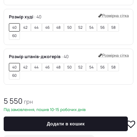
Розмірна сітка
Розмір худі
40
40
42
44
46
48
50
52
54
56
58
60
Розмірна сітка
Розмір штанів-джогерів
40
40
42
44
46
48
50
52
54
56
58
60
5 550
грн
Під замовлення, пошив 10-15 робочих днів
Додати в кошик