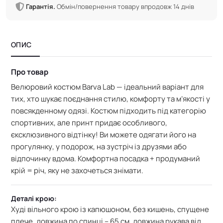
Гарантія.
Обмін/повернення товару впродовж 14 днів
ОПИС
Про товар
Велюровий костюм Barva Lab — ідеальний варіант для
тих, хто шукає поєднання стилю, комфорту та м’якості у
повсякденному одязі. Костюм підходить під категорію
спортивних, але принт придає особливого,
єксклюзивного відтінку!
Ви можете одягати його на
прогулянку, у подорож, на зустріч із друзями або
відпочинку вдома.
Комфортна посадка + продуманий
крій = річ, яку не захочеться знімати.
Деталі крою:
Худі
вільного крою із капюшоном,
без кишень, спущене
плече, довжина по спинці – 65 см,
довжина рукава від