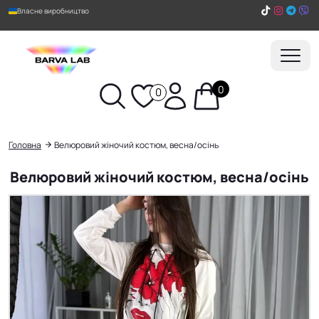
Власне виробництво
0
0
Пошук
Головна
Велюровий жіночий костюм, весна/осінь
Велюровий жіночий костюм, весна/осінь