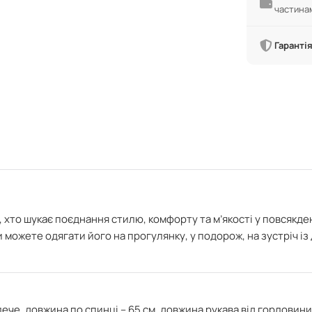
частина
Гарантія
 хто шукає поєднання стилю, комфорту та м’якості у повсякде
и можете одягати його на прогулянку, у подорож, на зустріч і
ече, довжина по спинці – 65 см,
довжина рукава від горловини