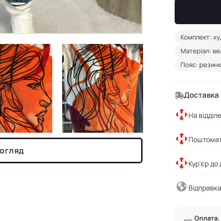
Комплект: ху
Матеріал: в
Пояс: резин
Доставка
На відділ
Поштомат
 огляд
Кур'єр до
Відправка
Оплата.