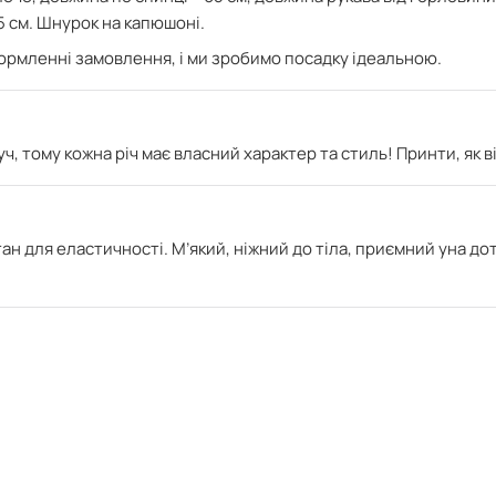
5 см. Шнурок на капюшоні.
формленні замовлення, і ми зробимо посадку ідеальною.
ч, тому кожна річ має власний характер та стиль! Принти, як 
тан для еластичності. М’який
, ніжний до тіла, приємний уна дот