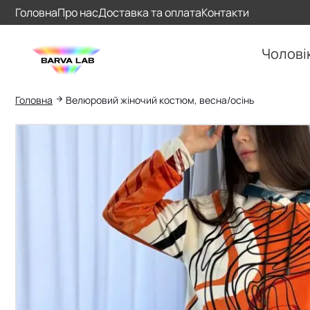
Головна
Про нас
Доставка та оплата
Контакти
Чолові
Головна
Велюровий жіночий костюм, весна/осінь
Пошук