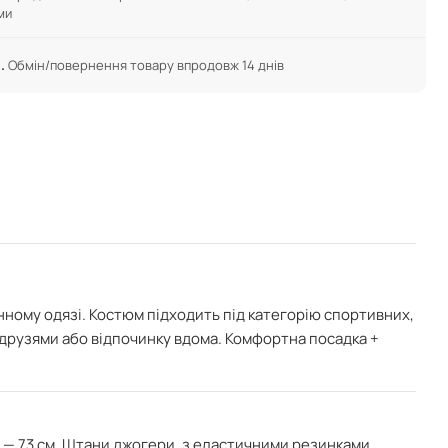
ми
.
Обмін/повернення товару впродовж 14 днів
нному одязі. Костюм підходить під категорію спортивних,
з друзями або відпочинку вдома.
Комфортна посадка +
 — 73 см. Штани джогери, з еластичними резинками