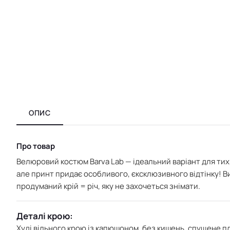
ОПИС
Про товар
Велюровий костюм Barva Lab — ідеальний варіант для тих,
але принт придає особливого, єксклюзивного відтінку!
В
продуманий крій = річ, яку не захочеться знімати.
Деталі крою:
Худі
вільного крою із капюшоном,
без кишень, спущене пл