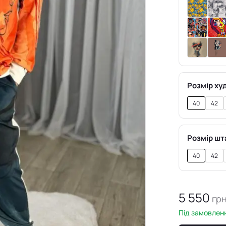
Розмір худ
40
42
Розмір шт
40
42
5 550
гр
Під замовленн