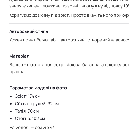
знизу, є кишені, довжина по зовнішньому шву від поясу 10
Коригуємо довжину під зріст. Просто вкажіть його при о
Авторський стиль
Кожен принт Barva Lab — авторський і створений власнору
Матеріал
Велюр – в основі поліестр, віскоза, бавовна, а також елас
прання.
Параметри моделі на фото
Зріст: 174 см
Обхват грудей: 92 см
Талія: 70 см
Стегна: 102 см
На моделі — розмір 44