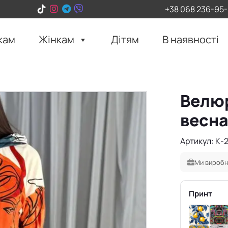
+38 068 236-95
кам
Жінкам
Дітям
В наявності
Велюр
весна
Артикул: К-
Ми виробн
Принт