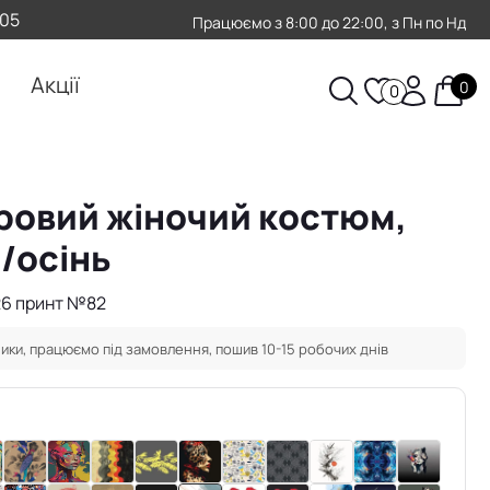
-05
Працюємо з 8:00 до 22:00, з Пн по Нд
Акції
0
0
овий жіночий костюм,
/осінь
26 принт №82
ики, працюємо під замовлення, пошив 10-15 робочих днів