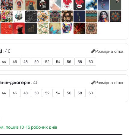
і
40
Розмірна сітка
44
46
48
50
52
54
56
58
60
анів-джогерів
40
Розмірна сітка
44
46
48
50
52
54
56
58
60
н
я, пошив 10-15 робочих днів