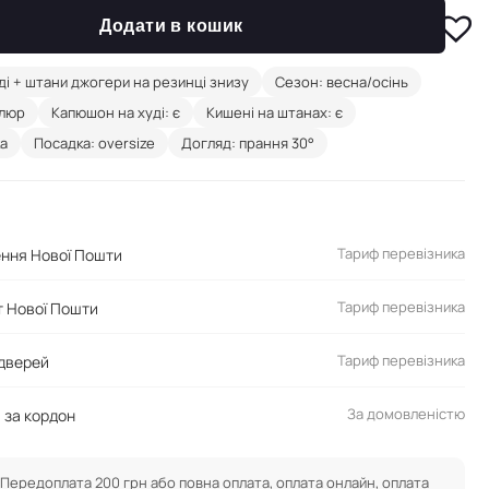
Додати в кошик
ді + штани джогери на резинці знизу
Сезон: весна/осінь
елюр
Капюшон на худі: є
Кишені на штанах: є
ка
Посадка: oversize
Догляд: прання 30°
Тариф перевізника
ення Нової Пошти
Тариф перевізника
 Нової Пошти
Тариф перевізника
 дверей
За домовленістю
 за кордон
Передоплата 200 грн або повна оплата, оплата онлайн, оплата