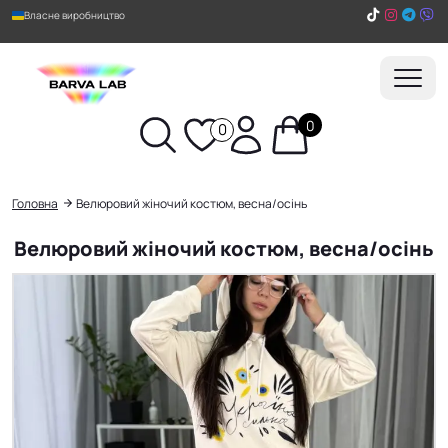
Власне виробництво
0
0
Пошук
Головна
Велюровий жіночий костюм, весна/осінь
Велюровий жіночий костюм, весна/осінь