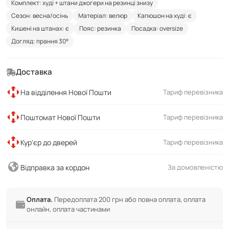
Комплект: худі + штани джогери на резинці знизу
Сезон: весна/осінь
Матеріал: велюр
Капюшон на худі: є
Кишені на штанах: є
Пояс: резинка
Посадка: oversize
Догляд: прання 30°
Доставка
На відділення Нової Пошти
Тариф перевізника
Поштомат Нової Пошти
Тариф перевізника
Кур'єр до дверей
Тариф перевізника
Відправка за кордон
За домовленістю
Оплата.
Передоплата 200 грн або повна оплата, оплата
онлайн, оплата частинами