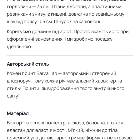
горловини — 73 см. Штани джогери, з еластичними
резинками знизу, є кишені, довжина по зовнішньому
шву від поясу 105 см. Шнурок на капюшоні.
Коригуємо довжину під зріст. Просто вкажіть його при
оформленні замовлення, і ми зробимо посадку
ідеальною.
Авторський стиль
Кожен принт Barva Lab — авторський і створений
власноруч, тому кожна річ має власний характер та
стиль! Принти, як відображення твого внутрішнього
світу!
Матеріал
Велюр – в основі поліестр, віскоза, бавовна, а також
еластан для еластичності. М’який
, ніжний до тіла,
приємний уна дотик, г
арно тримає форму та не втрачає