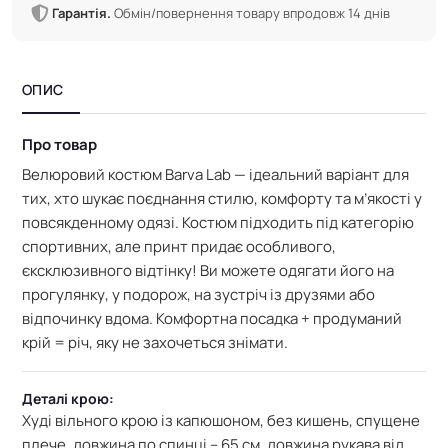
Гарантія.
Обмін/повернення товару впродовж 14 днів
ОПИС
Про товар
Велюровий костюм Barva Lab — ідеальний варіант для
тих, хто шукає поєднання стилю, комфорту та м’якості у
повсякденному одязі. Костюм підходить під категорію
спортивних, але принт придає особливого,
єксклюзивного відтінку!
Ви можете одягати його на
прогулянку, у подорож, на зустріч із друзями або
відпочинку вдома.
Комфортна посадка + продуманий
крій = річ, яку не захочеться знімати.
Деталі крою:
Худі
вільного крою із капюшоном,
без кишень, спущене
плече, довжина по спинці – 65 см,
довжина рукава від