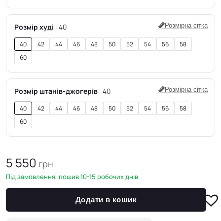
Розмірна сітка
Розмір худі
40
40
42
44
46
48
50
52
54
56
58
60
Розмірна сітка
Розмір штанів-джогерів
40
40
42
44
46
48
50
52
54
56
58
60
5 550
грн
Під замовлення, пошив 10-15 робочих днів
Додати в кошик